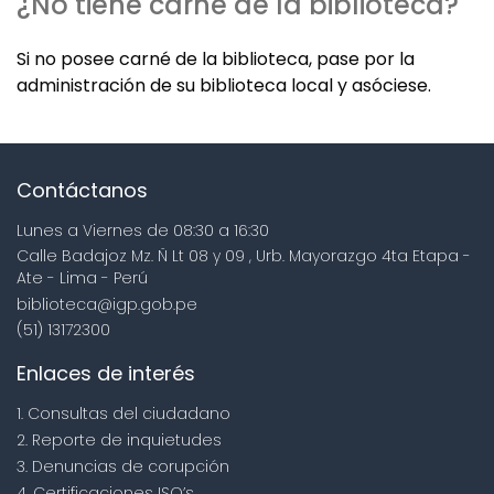
¿No tiene carné de la biblioteca?
Si no posee carné de la biblioteca, pase por la
administración de su biblioteca local y asóciese.
Contáctanos
Lunes a Viernes de 08:30 a 16:30
Calle Badajoz Mz. Ñ Lt 08 y 09 , Urb. Mayorazgo 4ta Etapa -
Ate - Lima - Perú
biblioteca@igp.gob.pe
(51) 13172300
Enlaces de interés
1. Consultas del ciudadano
2. Reporte de inquietudes
3. Denuncias de corupción
4. Certificaciones ISO’s