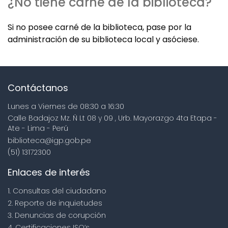
¿No tiene carné de la biblioteca?
Si no posee carné de la biblioteca, pase por la
administración de su biblioteca local y asóciese.
Contáctanos
Lunes a Viernes de 08:30 a 16:30
Calle Badajoz Mz. Ñ Lt 08 y 09 , Urb. Mayorazgo 4ta Etapa -
Ate - Lima - Perú
biblioteca@igp.gob.pe
(51) 13172300
Enlaces de interés
1. Consultas del ciudadano
2. Reporte de inquietudes
3. Denuncias de corupción
4. Certificaciones ISO’s