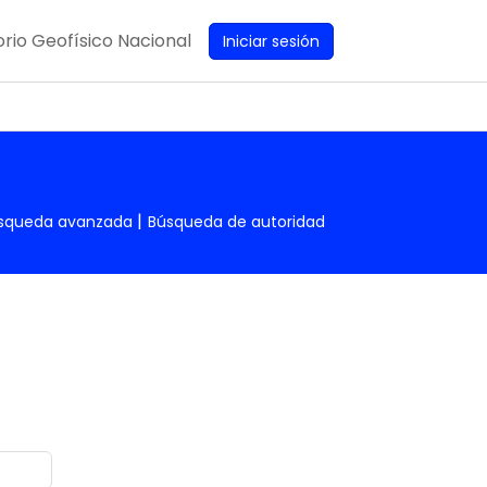
rio Geofísico Nacional
Iniciar sesión
squeda avanzada
Búsqueda de autoridad