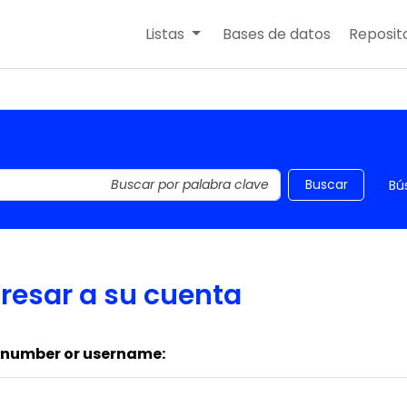
Listas
Bases de datos
Reposito
 el catálogo por palabra clave
Buscar
Bú
resar a su cuenta
 number or username: