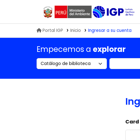
Biblioteca IGP
Portal IGP
Inicio
Ingresar a su cuenta
Empecemos a
explorar
Search the catalog by:
Buscar en
Ing
Card