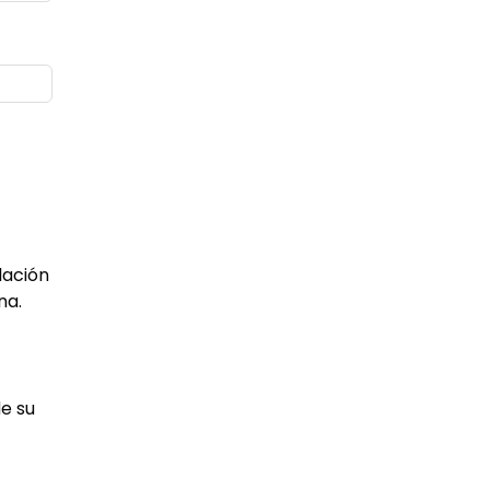
lación
na.
de su