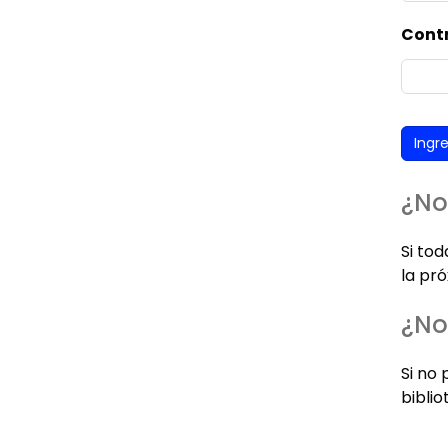
Cont
¿No
Si to
la pró
¿No
Si no 
biblio