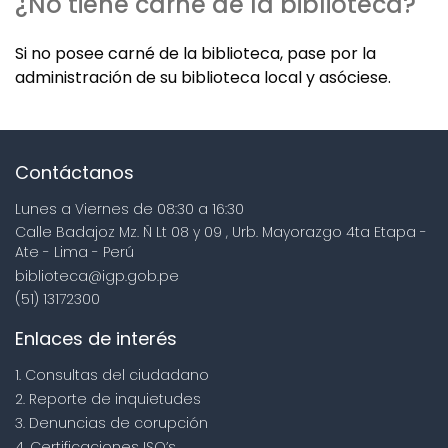
¿No tiene carné de la biblioteca?
Si no posee carné de la biblioteca, pase por la
administración de su biblioteca local y asóciese.
Contáctanos
Lunes a Viernes de 08:30 a 16:30
Calle Badajoz Mz. Ñ Lt 08 y 09 , Urb. Mayorazgo 4ta Etapa -
Ate - Lima - Perú
biblioteca@igp.gob.pe
(51) 13172300
Enlaces de interés
1. Consultas del ciudadano
2. Reporte de inquietudes
3. Denuncias de corupción
4. Certificaciones ISO’s