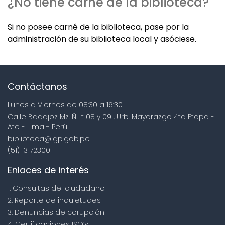
¿No tiene carné de la biblioteca?
Si no posee carné de la biblioteca, pase por la
administración de su biblioteca local y asóciese.
Contáctanos
Lunes a Viernes de 08:30 a 16:30
Calle Badajoz Mz. Ñ Lt 08 y 09 , Urb. Mayorazgo 4ta Etapa -
Ate - Lima - Perú
biblioteca@igp.gob.pe
(51) 13172300
Enlaces de interés
1. Consultas del ciudadano
2. Reporte de inquietudes
3. Denuncias de corupción
4. Certificaciones ISO’s