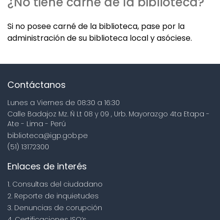
¿No tiene carné de la biblioteca?
Si no posee carné de la biblioteca, pase por la
administración de su biblioteca local y asóciese.
Contáctanos
Lunes a Viernes de 08:30 a 16:30
Calle Badajoz Mz. Ñ Lt 08 y 09 , Urb. Mayorazgo 4ta Etapa -
Ate - Lima - Perú
biblioteca@igp.gob.pe
(51) 13172300
Enlaces de interés
1. Consultas del ciudadano
2. Reporte de inquietudes
3. Denuncias de corupción
4. Certificaciones ISO’s