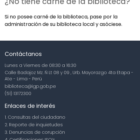
¿No tiene carné de la biblioteca?
Si no posee carné de la biblioteca, pase por la
administración de su biblioteca local y asóciese.
Contáctanos
Lunes a Viernes de 08:30 a 16:30
Calle Badajoz Mz. Ñ Lt 08 y 09 , Urb. Mayorazgo 4ta Etapa -
Ate - Lima - Perú
biblioteca@igp.gob.pe
(51) 13172300
Enlaces de interés
1. Consultas del ciudadano
2. Reporte de inquietudes
3. Denuncias de corupción
4. Certificaciones ISO’s