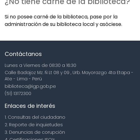
¿No tiene carné de la biblioteca?
Si no posee carné de la biblioteca, pase por la
administración de su biblioteca local y asóciese.
Contáctanos
Lunes a Viernes de 08:30 a 16:30
Calle Badajoz Mz. Ñ Lt 08 y 09 , Urb. Mayorazgo 4ta Etapa -
Ate - Lima - Perú
biblioteca@igp.gob.pe
(51) 13172300
Enlaces de interés
1. Consultas del ciudadano
2. Reporte de inquietudes
3. Denuncias de corupción
4. Certificaciones ISO’s