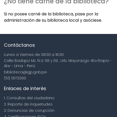
¿No tiene carné de la biblioteca?
Si no posee carné de la biblioteca, pase por la
administración de su biblioteca local y asóciese.
Contáctanos
Lunes a Viernes de 08:30 a 16:30
Calle Badajoz Mz. Ñ Lt 08 y 09 , Urb. Mayorazgo 4ta Etapa -
Ate - Lima - Perú
biblioteca@igp.gob.pe
(51) 13172300
Enlaces de interés
1. Consultas del ciudadano
2. Reporte de inquietudes
3. Denuncias de corupción
4. Certificaciones ISO’s