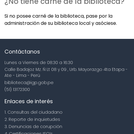
¿No tiene carné de la biblioteca?
Si no posee carné de la biblioteca, pase por la
administración de su biblioteca local y asóciese.
Contáctanos
Lunes a Viernes de 08:30 a 16:30
Calle Badajoz Mz. Ñ Lt 08 y 09 , Urb. Mayorazgo 4ta Etapa -
Ate - Lima - Perú
biblioteca@igp.gob.pe
(51) 13172300
Enlaces de interés
1. Consultas del ciudadano
2. Reporte de inquietudes
3. Denuncias de corupción
4. Certificaciones ISO’s