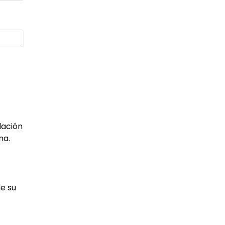
lación
na.
de su