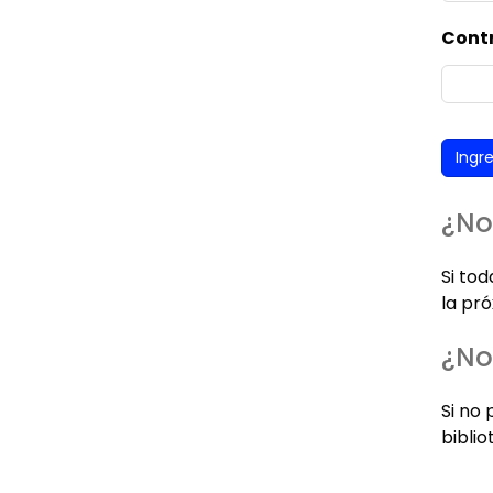
Cont
¿No
Si to
la pró
¿No
Si no 
biblio