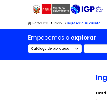
Biblioteca IGP
Portal IGP
Inicio
Ingresar a su cuenta
Empecemos a
explorar
Search the catalog by:
Buscar en
Ing
Card