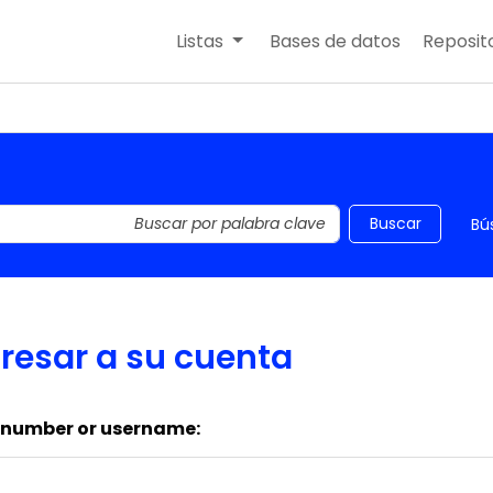
Listas
Bases de datos
Reposito
 el catálogo por palabra clave
Buscar
Bú
resar a su cuenta
 number or username: