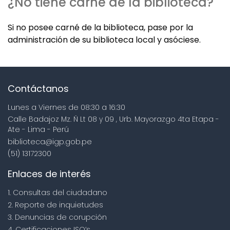
¿No tiene carné de la biblioteca?
Si no posee carné de la biblioteca, pase por la
administración de su biblioteca local y asóciese.
Contáctanos
Lunes a Viernes de 08:30 a 16:30
Calle Badajoz Mz. Ñ Lt 08 y 09 , Urb. Mayorazgo 4ta Etapa -
Ate - Lima - Perú
biblioteca@igp.gob.pe
(51) 13172300
Enlaces de interés
1. Consultas del ciudadano
2. Reporte de inquietudes
3. Denuncias de corupción
4. Certificaciones ISO’s