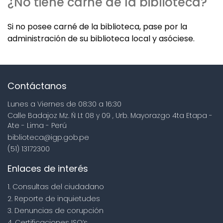
¿No tiene carné de la biblioteca?
Si no posee carné de la biblioteca, pase por la
administración de su biblioteca local y asóciese.
Contáctanos
Lunes a Viernes de 08:30 a 16:30
Calle Badajoz Mz. Ñ Lt 08 y 09 , Urb. Mayorazgo 4ta Etapa -
Ate - Lima - Perú
biblioteca@igp.gob.pe
(51) 13172300
Enlaces de interés
1. Consultas del ciudadano
2. Reporte de inquietudes
3. Denuncias de corupción
4. Certificaciones ISO’s