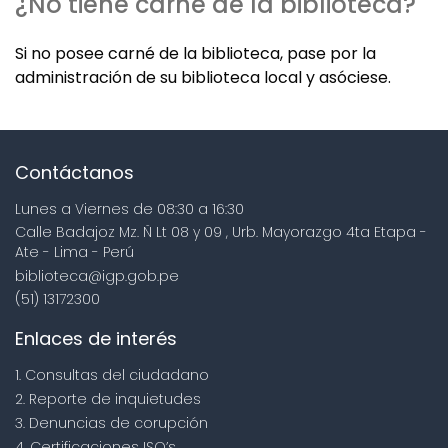
¿No tiene carné de la biblioteca?
Si no posee carné de la biblioteca, pase por la
administración de su biblioteca local y asóciese.
Contáctanos
Lunes a Viernes de 08:30 a 16:30
Calle Badajoz Mz. Ñ Lt 08 y 09 , Urb. Mayorazgo 4ta Etapa -
Ate - Lima - Perú
biblioteca@igp.gob.pe
(51) 13172300
Enlaces de interés
1. Consultas del ciudadano
2. Reporte de inquietudes
3. Denuncias de corupción
4. Certificaciones ISO’s