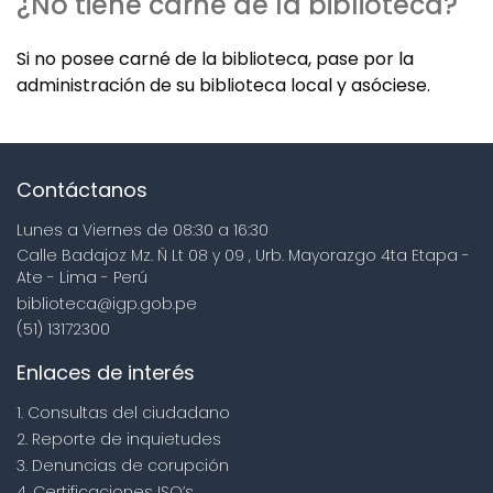
¿No tiene carné de la biblioteca?
Si no posee carné de la biblioteca, pase por la
administración de su biblioteca local y asóciese.
Contáctanos
Lunes a Viernes de 08:30 a 16:30
Calle Badajoz Mz. Ñ Lt 08 y 09 , Urb. Mayorazgo 4ta Etapa -
Ate - Lima - Perú
biblioteca@igp.gob.pe
(51) 13172300
Enlaces de interés
1. Consultas del ciudadano
2. Reporte de inquietudes
3. Denuncias de corupción
4. Certificaciones ISO’s