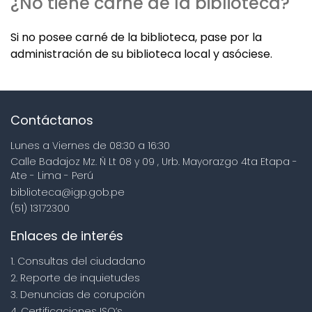
¿No tiene carné de la biblioteca?
Si no posee carné de la biblioteca, pase por la
administración de su biblioteca local y asóciese.
Contáctanos
Lunes a Viernes de 08:30 a 16:30
Calle Badajoz Mz. Ñ Lt 08 y 09 , Urb. Mayorazgo 4ta Etapa -
Ate - Lima - Perú
biblioteca@igp.gob.pe
(51) 13172300
Enlaces de interés
1. Consultas del ciudadano
2. Reporte de inquietudes
3. Denuncias de corupción
4. Certificaciones ISO’s