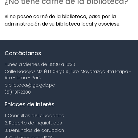
¿No tiene carné de la biblioteca?
Si no posee carné de la biblioteca, pase por la
administración de su biblioteca local y asóciese.
Contáctanos
Lunes a Viernes de 08:30 a 16:30
Calle Badajoz Mz. Ñ Lt 08 y 09 , Urb. Mayorazgo 4ta Etapa -
Ate - Lima - Perú
biblioteca@igp.gob.pe
(51) 13172300
Enlaces de interés
1. Consultas del ciudadano
2. Reporte de inquietudes
3. Denuncias de corupción
4. Certificaciones ISO’s