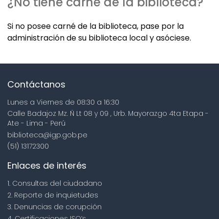
¿No tiene carné de la biblioteca?
Si no posee carné de la biblioteca, pase por la
administración de su biblioteca local y asóciese.
Contáctanos
Lunes a Viernes de 08:30 a 16:30
Calle Badajoz Mz. Ñ Lt 08 y 09 , Urb. Mayorazgo 4ta Etapa -
Ate - Lima - Perú
biblioteca@igp.gob.pe
(51) 13172300
Enlaces de interés
1. Consultas del ciudadano
2. Reporte de inquietudes
3. Denuncias de corupción
4. Certificaciones ISO’s