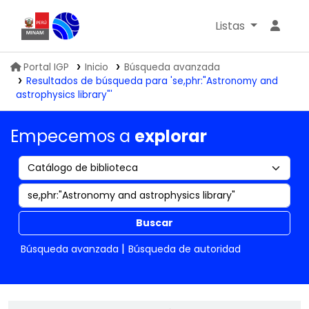
Listas
Biblioteca IGP
Portal IGP
Inicio
Búsqueda avanzada
Resultados de búsqueda para 'se,phr:"Astronomy and
astrophysics library"'
Empecemos a
explorar
Buscar
Búsqueda avanzada
Búsqueda de autoridad