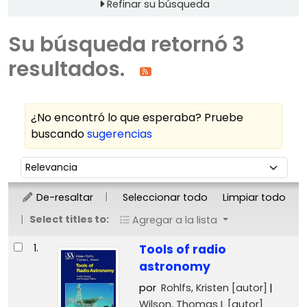
Refinar su búsqueda
Su búsqueda retornó 3
resultados.
¿No encontró lo que esperaba? Pruebe
buscando
sugerencias
Ordenar
Ordenar por:
De-resaltar
Seleccionar todo
Limpiar todo
Select titles to:
Agregar a la lista
Resultados
1.
Tools of radio
astronomy
por
Rohlfs, Kristen
[autor]
Wilson, Thomas L
[autor]