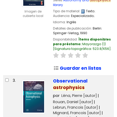
Series
Astronomy and
astrophysics
library
Tipo de material:
Texto
;
Imagen de
Audiencia:
Especializado;
cubierta local
Idioma:
Inglés
Detalles de publicación:
Berlin:
Springer-Verlag,
1990
Disponibilidad:
Ítems disponibles
para préstamo:
Mayorazgo
(1)
Signatura topográfica:
523.8/K56
.
Guardar en listas
3.
Observational
astrophysics
por
Léna, Pierre
[autor]
Rouan, Daniel
[autor]
Lebrun, Francois
[autor]
Mignard, Francois
[autor]