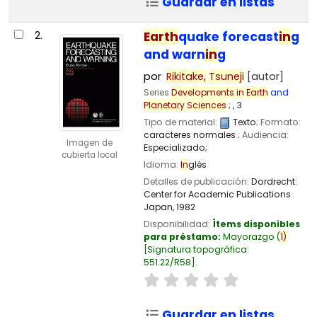
Guardar en listas
2.
Earth
quake forecast
in
g
and warn
in
g
por
Rikitake,
Tsuneji
[autor]
Series
Developments
in
Earth
and
Planetary
Sciences
; , 3
Tipo de material:
Texto
; Formato:
caracteres normales
; Audiencia:
Imagen de
Especializado;
cubierta local
Idioma:
In
glés
Detalles de publicación:
Dordrecht:
Center for Academic Publications
Japan,
1982
Disponibilidad:
Ítems disponibles
para préstamo:
Mayorazgo
(
1)
Signatura topográfica:
551.22/R58
.
Guardar en listas