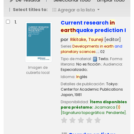
Select titles to:
Agregar a la lista
Resultados
1.
Current research
in
earth
quake prediction I
por
Rikitake,
Tsuneji
[editor]
Series
Developments
in
earth
and
planetary
sciences
; ; 02
Tipo de material:
Texto
; Forma
literaria:
No es ficción
; Audiencia:
Imagen de
Especializado;
cubierta local
Idioma:
In
glés
Detalles de publicación:
Tokyo:
Center for Academic Publications
Japan,
1981
Disponibilidad:
Ítems disponibles
para préstamo:
Jicamarca
(
1)
Signatura topográfica:
Pendiente
.