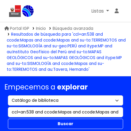
Listas
Biblioteca IGP
Portal IGP
Inicio
Búsqueda avanzada
Resultados de búsqueda para 'ccl=an:538 and
ccode:Mapas and ccode:Mapas and su-to:TERREMOTOS and
su-to:SISMOLOGÍA and su-geo:PERÚ and itype:MP and
au:Instituto Geofísico del Perú and su-to:MAPAS
GEOLÓGICOS and su-to:MAPAS GEOLÓGICOS and itype:MP
and su-to:SISMOLOGÍA and ccode:Mapas and su-
to:TERREMOTOS and au:Tavera, Hernando'
Empecemos a
explorar
Buscar