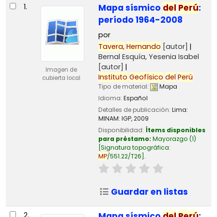
Resultados
1.
Mapa sísmico
del
Perú
:
período 1964-2008
por
Tavera,
Hernando
[autor]
Bernal Esquía, Yesenia Isabel
[autor]
Imagen de
Instituto
Geofísico
del
Perú
cubierta local
Tipo de material:
Mapa
Idioma:
Español
Detalles de publicación:
Lima:
MINAM: IGP,
2009
Disponibilidad:
Ítems disponibles
para préstamo:
Mayorazgo
(1)
Signatura topográfica:
MP
/551.22/T26
.
Guardar en listas
2.
Mapa sísmico
del
Perú
: