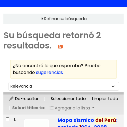
Refinar su búsqueda
Su búsqueda retornó 2
resultados.
¿No encontró lo que esperaba? Pruebe
buscando
sugerencias
Ordenar
Ordenar por:
De-resaltar
Seleccionar todo
Limpiar todo
Select titles to:
Agregar a la lista
Resultados
1.
Mapa sísmico
del
Perú
: