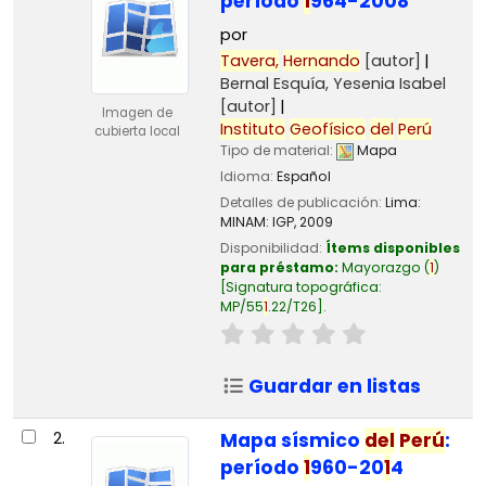
período
1
964-2008
por
Tavera,
Hernando
[autor]
Bernal Esquía, Yesenia Isabel
[autor]
Imagen de
Instituto
Geofísico
del
Perú
cubierta local
Tipo de material:
Mapa
Idioma:
Español
Detalles de publicación:
Lima:
MINAM: IGP,
2009
Disponibilidad:
Ítems disponibles
para préstamo:
Mayorazgo
(
1
)
Signatura topográfica:
MP/55
1
.22/T26
.
Guardar en listas
2.
Mapa sísmico
del
Perú
:
período
1
960-20
1
4