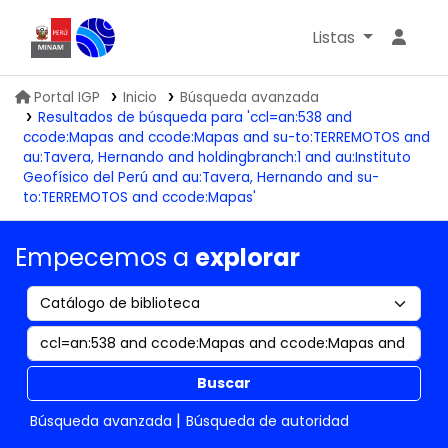
Listas
Biblioteca IGP
Portal IGP
Inicio
Búsqueda avanzada
Resultados de búsqueda para 'ccl=an:538 and
ccode:Mapas and ccode:Mapas and su-to:TERREMOTOS and
au:Tavera, Hernando and holdingbranch:1 and au:Instituto
Geofísico del Perú and au:Tavera, Hernando and su-
to:TERREMOTOS and ccode:Mapas'
Empecemos a
explorar
Buscar
Búsqueda avanzada
Búsqueda de autoridad