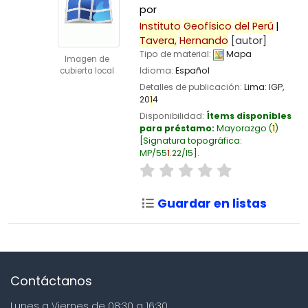
por
Instituto
Geofísico
del
Perú
Tavera,
Hernando
[autor]
Tipo de material:
Mapa
Imagen de
Idioma:
Español
cubierta local
Detalles de publicación:
Lima:
IGP,
20
1
4
Disponibilidad:
Ítems disponibles
para préstamo:
Mayorazgo
(
1
)
Signatura topográfica:
MP/55
1
.22/I5
.
Guardar en listas
Contáctanos
Lunes a Viernes de 08:30 a 16:30