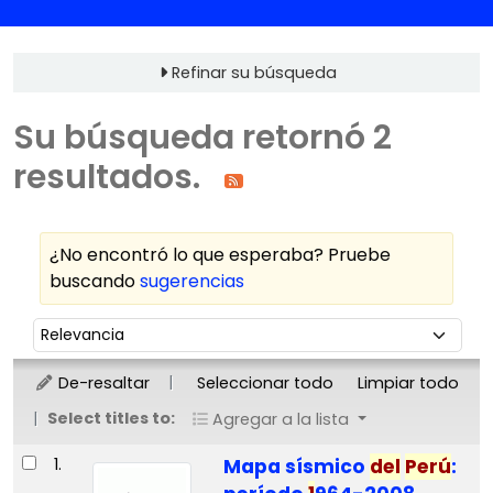
Refinar su búsqueda
Su búsqueda retornó 2
resultados.
¿No encontró lo que esperaba? Pruebe
buscando
sugerencias
Ordenar
Ordenar por:
De-resaltar
Seleccionar todo
Limpiar todo
Select titles to:
Agregar a la lista
Resultados
1.
Mapa sísmico
del
Perú
: