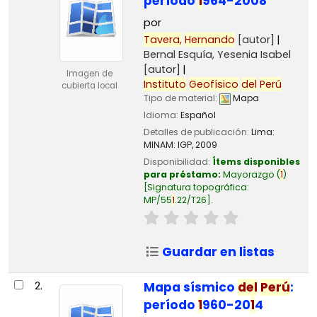
período
1
964-2008
por
Tavera,
Hernando
[autor]
Bernal Esquía, Yesenia Isabel
[autor]
Imagen de
Instituto
Geofísico
del
Perú
cubierta local
Tipo de material:
Mapa
Idioma:
Español
Detalles de publicación:
Lima:
MINAM: IGP,
2009
Disponibilidad:
Ítems disponibles
para préstamo:
Mayorazgo
(
1
)
Signatura topográfica:
MP/55
1
.22/T26
.
Guardar en listas
2.
Mapa sísmico
del
Perú
:
período
1
960-20
1
4