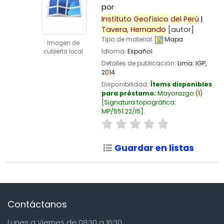
por
Instituto
Geofísico
del
Perú
Tavera,
Hernando
[autor]
Tipo de material:
Mapa
Imagen de
Idioma:
Español
cubierta local
Detalles de publicación:
Lima:
IGP,
20
1
4
Disponibilidad:
Ítems disponibles
para préstamo:
Mayorazgo
(
1
)
Signatura topográfica:
MP/55
1
.22/I5
.
Guardar en listas
Contáctanos
Lunes a Viernes de 08:30 a 16:30