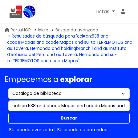
Listas
Biblioteca IGP
Portal IGP
Inicio
Búsqueda avanzada
Resultados de búsqueda para 'ccl=an:538 and
ccode:Mapas and ccode:Mapas and su-to:TERREMOTOS and
au:Tavera, Hernando and holdingbranch:1 and au:Instituto
Geofísico del Perú and au:Tavera, Hernando and su-
to:TERREMOTOS and ccode:Mapas'
Empecemos a
explorar
Buscar
Búsqueda avanzada
Búsqueda de autoridad