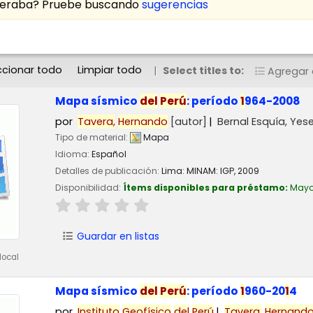
speraba? Pruebe buscando
sugerencias
ccionar todo
Limpiar todo
Select titles to:
Agregar a
Mapa sísmico
del
Perú
: período
1
964-2008
por
Tavera,
Hernando
[autor]
Bernal Esquía, Yese
Tipo de material:
Mapa
Idioma:
Español
Detalles de publicación:
Lima:
MINAM: IGP,
2009
Disponibilidad:
Ítems disponibles para préstamo:
Mayo
Guardar en listas
local
Mapa sísmico
del
Perú
: período
1
960-20
1
4
por
Instituto
Geofísico
del
Perú
Tavera,
Hernand