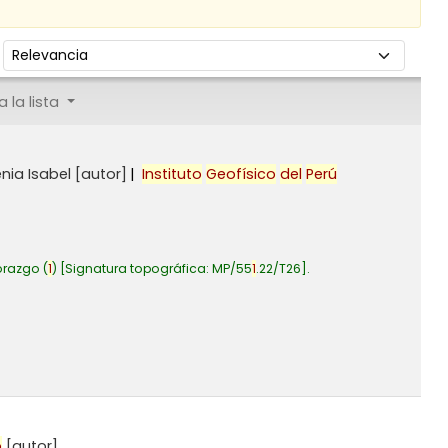
Ordenar por:
 la lista
nia Isabel
[autor]
Instituto
Geofísico
del
Perú
razgo
(
1
)
Signatura topográfica:
MP/55
1
.22/T26
.
o
[autor]