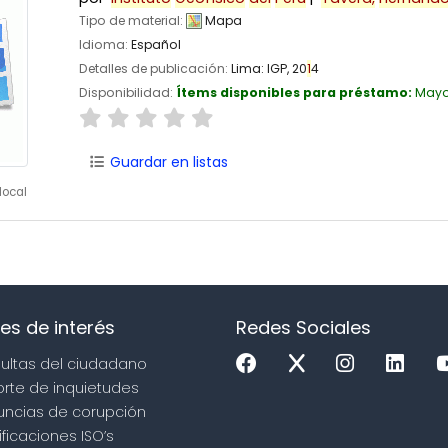
Tipo de material:
Mapa
Idioma:
Español
Detalles de publicación:
Lima:
IGP,
20
1
4
Disponibilidad:
Ítems disponibles para préstamo:
Mayo
Guardar en listas
local
es de interés
Redes Sociales
sultas del ciudadano
orte de inquietudes
uncias de corupción
ificaciones ISO’s