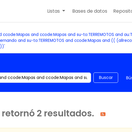
Listas
Bases de datos
Reposito
nd ccode:Mapas and ccode:Mapas and su-to:TERREMOTOS and au:Ta
, Hernando and su-to:TERREMOTOS and ccode:Mapas and (( (allrec
))'
 el catálogo por palabra clave
Buscar
Bú
retornó 2 resultados.