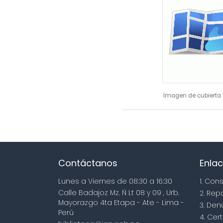
Imagen de cubierta 
Contáctanos
Enlac
Lunes a Viernes de 08:30 a 16:30
1. Con
Calle Badajoz Mz. Ñ Lt 08 y 09 , Urb.
2. Rep
Mayorazgo 4ta Etapa - Ate - Lima -
3. Den
Perú
4. Cert