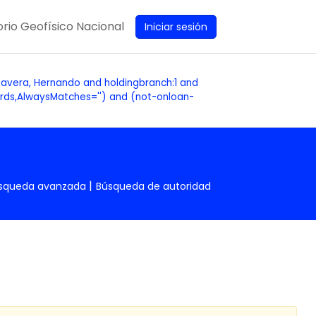
rio Geofísico Nacional
Iniciar sesión
vera, Hernando and holdingbranch:1 and
ords,AlwaysMatches='') and (not-onloan-
squeda avanzada
Búsqueda de autoridad