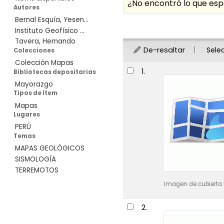
¿No encontró lo que e
Autores
Bernal Esquía, Yesen...
Ordenar
Instituto Geofísico ...
Tavera, Hernando
De-resaltar
Sele
Colecciones
Colección Mapas
Resultados
1.
Bibliotecas depositarias
Mayorazgo
Tipos de ítem
Mapas
Lugares
PERÚ
Temas
MAPAS GEOLÓGICOS
SISMOLOGÍA
TERREMOTOS
Imagen de cubierta 
2.