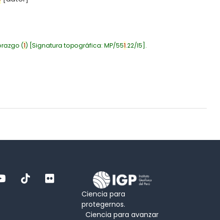
razgo
(
1
)
Signatura topográfica:
MP/55
1
.22/I5
.
Ciencia para
protegernos.
Ciencia para avanzar