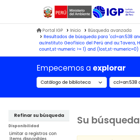
Biblioteca IGP
Portal IGP
Inicio
Búsqueda avanzada
Resultados de búsqueda para 'ccl=an:538 a
au:Instituto Geofísico del Perú and au:Tavera
count,st-numeric >= 1) and (lost,st-numeric=0) 
Empecemos a
explorar
Search the catalog by:
Buscar en
Refinar su búsqueda
Su búsqueda 
Disponibilidad
Limitar a registros con
ítems disponibles