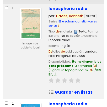
Resultados
1.
Ionospheric radio
por
Davies,
Kenneth
[autor]
Series
IEE electromagnetic waves
series
3
1
Tipo
de
material:
Texto
; Forma
literaria:
No es ficción
; Audiencia:
Especializado;
Imagen de
Idioma:
Inglés
cubierta local
De
talles
de
publicación:
London:
Peter Peregrinus Ltd.,
1990
Disponibilidad:
Ítems disponibles
para préstamo:
Jicamarca
(
3
)
Signatura topográfica:
621.
3
71/D19
Ej.1, ..
.
Guardar en listas
2.
Ionospheric radio