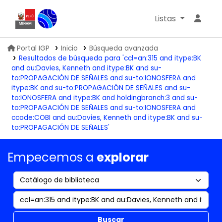
Listas
Biblioteca IGP
Portal IGP
Inicio
Búsqueda avanzada
Resultados de búsqueda para 'ccl=an:315 and itype:BK
and au:Davies, Kenneth and itype:BK and su-
to:PROPAGACIÓN DE SEÑALES and su-to:IONOSFERA and
itype:BK and su-to:PROPAGACIÓN DE SEÑALES and su-
to:IONOSFERA and itype:BK and holdingbranch:3 and su-
to:PROPAGACIÓN DE SEÑALES and su-to:IONOSFERA and
ccode:COBI and au:Davies, Kenneth and itype:BK and su-
to:PROPAGACIÓN DE SEÑALES'
Empecemos a
explorar
Buscar