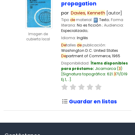
propagation
por
Davies,
Kenneth
[autor]
Tipo
de
material:
Texto
; Forma
literaria:
No es ficción
; Audiencia:
Especializado;
Imagen de
Idioma:
Inglés
cubierta local
De
talles
de
publicación:
Washington D.C.
United States
De
partment of Commerce,
1965
Disponibilidad:
Ítems disponibles
para préstamo:
Jicamarca
(
3
)
Signatura topográfica:
621.
3
71/D19
Ej.1, ..
.
Guardar en listas