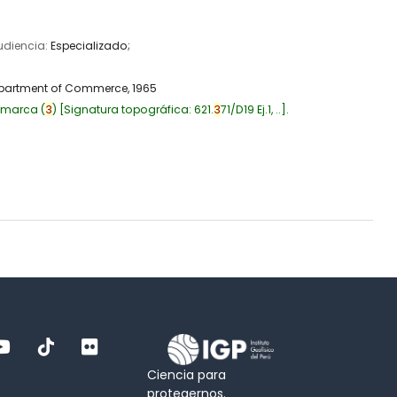
Audiencia:
Especializado;
partment of Commerce,
1965
amarca
(
3
)
Signatura topográfica:
621.
3
71/D19 Ej.1, ..
.
Ciencia para
protegernos.