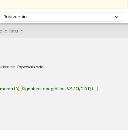
Ordenar por:
 la lista
Audiencia:
Especializado;
amarca
(
3
)
Signatura topográfica:
621.
3
71/D19 Ej.1, ..
.