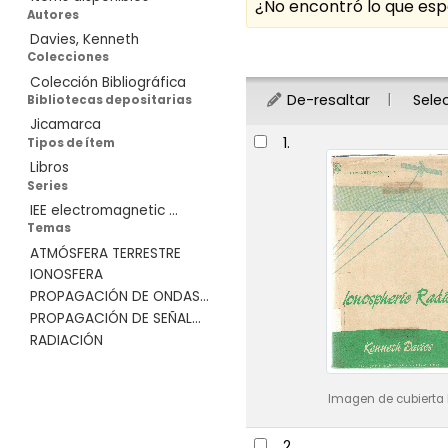
¿No encontró lo que e
Autores
Davies, Kenneth
Ordenar
Colecciones
Colección Bibliográfica
De-resaltar
Sele
Bibliotecas depositarias
Jicamarca
Resultados
1.
Tipos de ítem
Libros
Series
IEE electromagnetic ...
Temas
ATMÓSFERA TERRESTRE
IONOSFERA
PROPAGACIÓN DE ONDAS...
PROPAGACIÓN DE SEÑAL...
RADIACIÓN
Imagen de cubierta 
2.