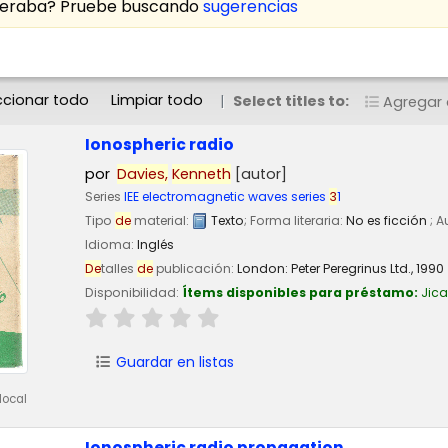
speraba? Pruebe buscando
sugerencias
ccionar todo
Limpiar todo
Select titles to:
Agregar a
Ionospheric radio
por
Davies,
Kenneth
[autor]
Series
IEE electromagnetic waves series
3
1
Tipo
de
material:
Texto
; Forma literaria:
No es ficción
; 
Idioma:
Inglés
De
talles
de
publicación:
London:
Peter Peregrinus Ltd.,
1990
Disponibilidad:
Ítems disponibles para préstamo:
Jic
Guardar en listas
local
Ionospheric radio propagation