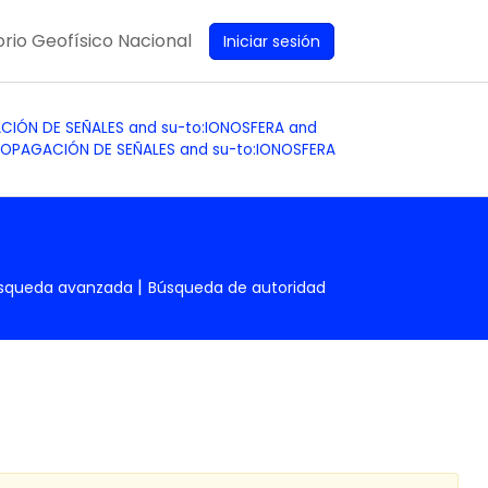
rio Geofísico Nacional
Iniciar sesión
GACIÓN DE SEÑALES and su-to:IONOSFERA and
PROPAGACIÓN DE SEÑALES and su-to:IONOSFERA
squeda avanzada
Búsqueda de autoridad