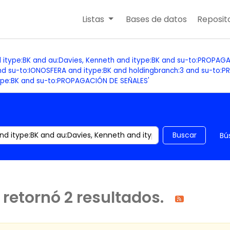
Listas
Bases de datos
Reposito
d itype:BK and au:Davies, Kenneth and itype:BK and su-to:PROPA
d su-to:IONOSFERA and itype:BK and holdingbranch:3 and su-to:
ype:BK and su-to:PROPAGACIÓN DE SEÑALES'
 el catálogo por palabra clave
Buscar
Bú
retornó 2 resultados.