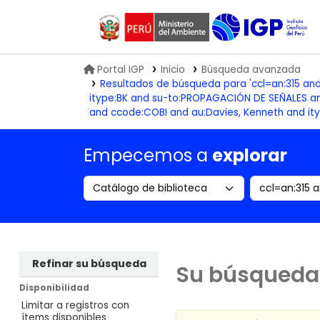
Biblioteca IGP
Portal IGP
Inicio
Búsqueda avanzada
Resultados de búsqueda para 'ccl=an:315 an
itype:BK and su-to:PROPAGACIÓN DE SEÑALES an
and ccode:COBI and au:Davies, Kenneth and it
Empecemos a
explorar
Search the catalog by:
Buscar en
Refinar su búsqueda
Su búsqueda 
Disponibilidad
Limitar a registros con
ítems disponibles