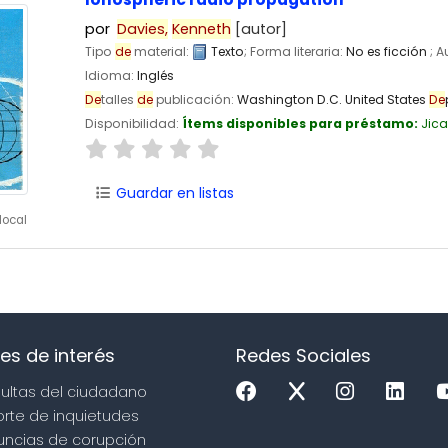
por
Davies,
Kenneth
[autor]
Tipo
de
material:
Texto
; Forma literaria:
No es ficción
; 
Idioma:
Inglés
De
talles
de
publicación:
Washington D.C.
United States
De
Disponibilidad:
Ítems disponibles para préstamo:
Jic
Guardar en listas
local
es de interés
Redes Sociales
sultas del ciudadano
orte de inquietudes
uncias de corupción