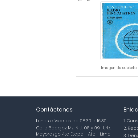
Imagen de cubierta 
Contáctanos
Enlac
Lunes a Viernes de 08:30 a 16:30
1. Con
Calle Badajoz Mz. Ñ Lt 08 y 09 , Urb.
2. Rep
Mayorazgo 4ta Etapa - Ate - Lima -
3. Den