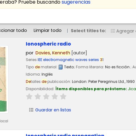
speraba? Pruebe buscando
sugerencias
ccionar todo
Limpiar todo
Select titles to:
Agregar a
Ionospheric radio
por
Davies,
Kenneth
[autor]
Series
IEE electromagnetic waves series
3
1
Tipo
de
material:
Texto
; Forma literaria:
No es ficción
; 
Idioma:
Inglés
De
talles
de
publicación:
London:
Peter Peregrinus Ltd.,
1990
Disponibilidad:
Ítems disponibles para préstamo:
Jic
Guardar en listas
local
Ionospheric radio propagation