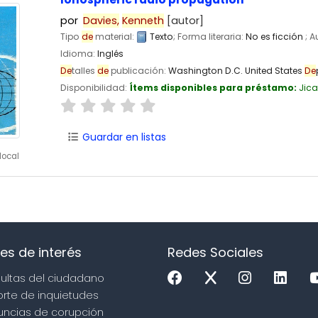
por
Davies,
Kenneth
[autor]
Tipo
de
material:
Texto
; Forma literaria:
No es ficción
; 
Idioma:
Inglés
De
talles
de
publicación:
Washington D.C.
United States
De
Disponibilidad:
Ítems disponibles para préstamo:
Jic
Guardar en listas
local
es de interés
Redes Sociales
sultas del ciudadano
orte de inquietudes
uncias de corupción