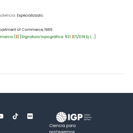
Audiencia:
Especializado;
partment of Commerce,
1965
amarca
(
3
)
Signatura topográfica:
621.
3
71/D19 Ej.1, ..
.
Ciencia para
protegernos.