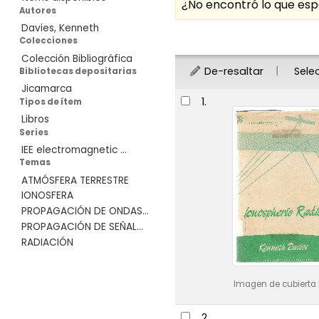
¿No encontró lo que e
Autores
Davies, Kenneth
Ordenar
Colecciones
Colección Bibliográfica
De-resaltar
Sele
Bibliotecas depositarias
Jicamarca
Resultados
1.
Tipos de ítem
Libros
Series
IEE electromagnetic ...
Temas
ATMÓSFERA TERRESTRE
IONOSFERA
PROPAGACIÓN DE ONDAS...
PROPAGACIÓN DE SEÑAL...
RADIACIÓN
Imagen de cubierta 
2.