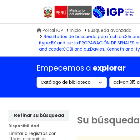
Biblioteca IGP
Portal IGP
Inicio
Búsqueda avanzada
Resultados de búsqueda para 'ccl=an:315 an
itype:BK and su-to:PROPAGACIÓN DE SEÑALES an
and ccode:COBI and au:Davies, Kenneth and it
Empecemos a
explorar
Search the catalog by:
Buscar en
Refinar su búsqueda
Su búsqueda 
Disponibilidad
Limitar a registros con
ítems disponibles