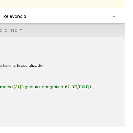
Ordenar por:
 la lista
Audiencia:
Especializado;
amarca
(
3
)
Signatura topográfica:
621.
3
71/D19 Ej.1, ..
.