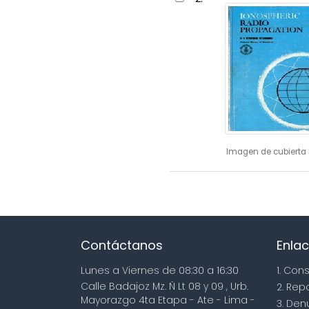
Imagen de cubierta 
Contáctanos
Enlac
Lunes a Viernes de 08:30 a 16:30
1. Con
Calle Badajoz Mz. Ñ Lt 08 y 09 , Urb.
2. Rep
Mayorazgo 4ta Etapa - Ate - Lima -
3. Den