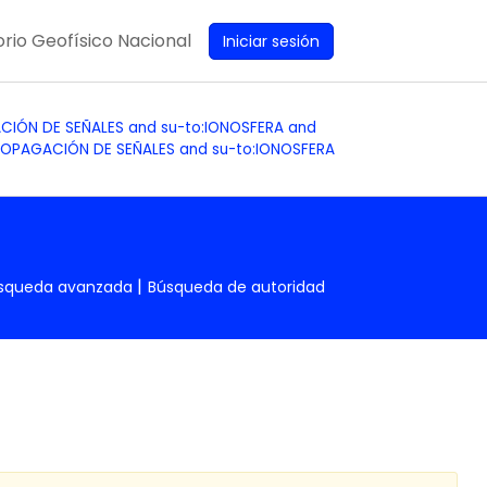
rio Geofísico Nacional
Iniciar sesión
GACIÓN DE SEÑALES and su-to:IONOSFERA and
PROPAGACIÓN DE SEÑALES and su-to:IONOSFERA
squeda avanzada
Búsqueda de autoridad