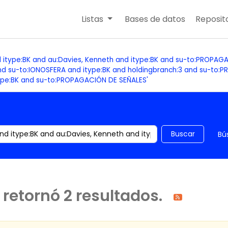
Listas
Bases de datos
Reposito
d itype:BK and au:Davies, Kenneth and itype:BK and su-to:PROPA
d su-to:IONOSFERA and itype:BK and holdingbranch:3 and su-to:
ype:BK and su-to:PROPAGACIÓN DE SEÑALES'
 el catálogo por palabra clave
Buscar
Bú
retornó 2 resultados.