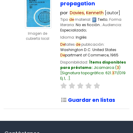
propagation
por
Davies,
Kenneth
[autor]
Tipo
de
material:
Texto
; Forma
literaria:
No es ficción
; Audiencia:
Especializado;
Imagen de
Idioma:
Inglés
cubierta local
De
talles
de
publicación:
Washington D.C.
United States
De
partment of Commerce,
1965
Disponibilidad:
Ítems disponibles
para préstamo:
Jicamarca
(
3
)
Signatura topográfica:
621.
3
71/D19
Ej.1, ..
.
Guardar en listas