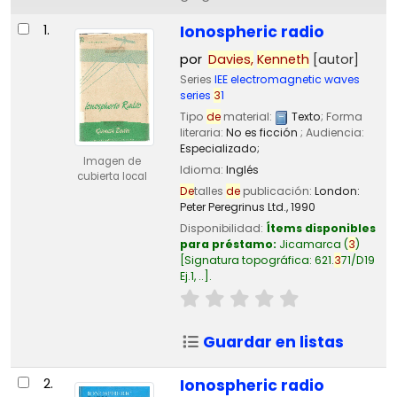
Resultados
1.
Ionospheric radio
por
Davies,
Kenneth
[autor]
Series
IEE electromagnetic waves
series
3
1
Tipo
de
material:
Texto
; Forma
literaria:
No es ficción
; Audiencia:
Especializado;
Imagen de
Idioma:
Inglés
cubierta local
De
talles
de
publicación:
London:
Peter Peregrinus Ltd.,
1990
Disponibilidad:
Ítems disponibles
para préstamo:
Jicamarca
(
3
)
Signatura topográfica:
621.
3
71/D19
Ej.1, ..
.
Guardar en listas
2.
Ionospheric radio