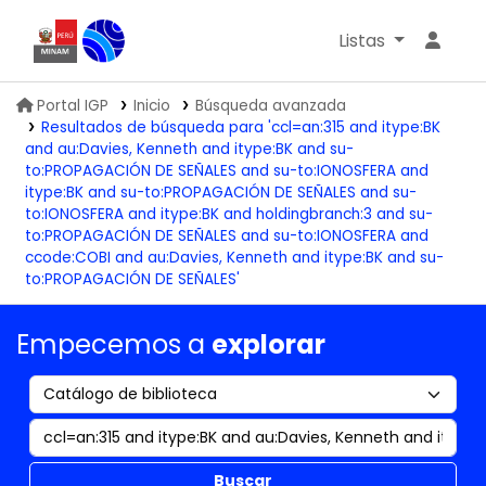
Listas
Biblioteca IGP
Portal IGP
Inicio
Búsqueda avanzada
Resultados de búsqueda para 'ccl=an:315 and itype:BK
and au:Davies, Kenneth and itype:BK and su-
to:PROPAGACIÓN DE SEÑALES and su-to:IONOSFERA and
itype:BK and su-to:PROPAGACIÓN DE SEÑALES and su-
to:IONOSFERA and itype:BK and holdingbranch:3 and su-
to:PROPAGACIÓN DE SEÑALES and su-to:IONOSFERA and
ccode:COBI and au:Davies, Kenneth and itype:BK and su-
to:PROPAGACIÓN DE SEÑALES'
Empecemos a
explorar
Buscar