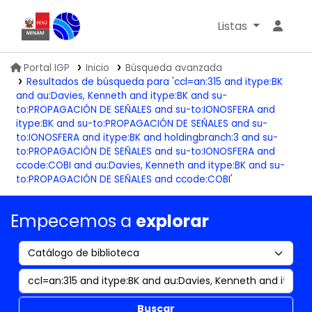
Listas
Biblioteca IGP
Portal IGP
Inicio
Búsqueda avanzada
Resultados de búsqueda para 'ccl=an:315 and itype:BK
and au:Davies, Kenneth and itype:BK and su-
to:PROPAGACIÓN DE SEÑALES and su-to:IONOSFERA and
itype:BK and su-to:PROPAGACIÓN DE SEÑALES and su-
to:IONOSFERA and itype:BK and holdingbranch:3 and su-
to:PROPAGACIÓN DE SEÑALES and su-to:IONOSFERA and
ccode:COBI and au:Davies, Kenneth and itype:BK and su-
to:PROPAGACIÓN DE SEÑALES and ccode:COBI'
Empecemos a
explorar
Buscar