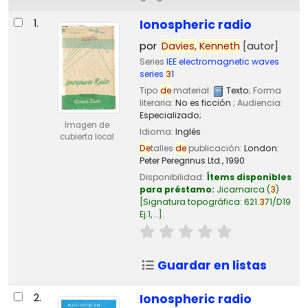
Resultados
1.
Ionospheric radio
por
Davies,
Kenneth
[autor]
Series
IEE electromagnetic waves
series
3
1
Tipo
de
material:
Texto
; Forma
literaria:
No es ficción
; Audiencia:
Especializado;
Imagen de
Idioma:
Inglés
cubierta local
De
talles
de
publicación:
London:
Peter Peregrinus Ltd.,
1990
Disponibilidad:
Ítems disponibles
para préstamo:
Jicamarca
(
3
)
Signatura topográfica:
621.
3
71/D19
Ej.1, ..
.
Guardar en listas
2.
Ionospheric radio