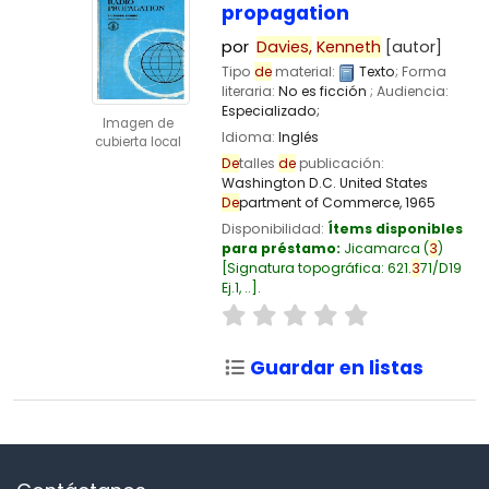
propagation
por
Davies,
Kenneth
[autor]
Tipo
de
material:
Texto
; Forma
literaria:
No es ficción
; Audiencia:
Especializado;
Imagen de
Idioma:
Inglés
cubierta local
De
talles
de
publicación:
Washington D.C.
United States
De
partment of Commerce,
1965
Disponibilidad:
Ítems disponibles
para préstamo:
Jicamarca
(
3
)
Signatura topográfica:
621.
3
71/D19
Ej.1, ..
.
Guardar en listas