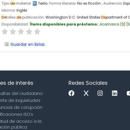
Tipo
de
material:
Texto
; Forma literaria:
No es ficción
; Audiencia:
Esp
Idioma:
Inglés
De
talles
de
publicación:
Washington D.C.
United States
De
partment of
Disponibilidad:
Ítems disponibles para préstamo:
Jicamarca
(
3
)
S
Guardar en listas
es de interés
Redes Sociales
sultas del ciudadano
orte de inquietudes
uncias de corupción
ificaciones ISO’s
icitud de acceso a la
ción pública