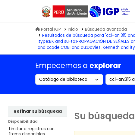
Biblioteca IGP
Portal IGP
Inicio
Búsqueda avanzada
Resultados de búsqueda para 'ccl=an:315 an
itype:BK and su-to:PROPAGACIÓN DE SEÑALES an
and ccode:COBI and au:Davies, Kenneth and i
Empecemos a
explorar
Search the catalog by:
Buscar en
Refinar su búsqueda
Su búsqueda 
Disponibilidad
Limitar a registros con
ítems disponibles