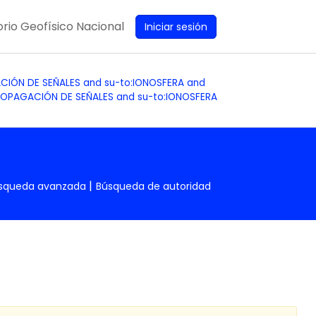
rio Geofísico Nacional
Iniciar sesión
GACIÓN DE SEÑALES and su-to:IONOSFERA and
PROPAGACIÓN DE SEÑALES and su-to:IONOSFERA
squeda avanzada
Búsqueda de autoridad