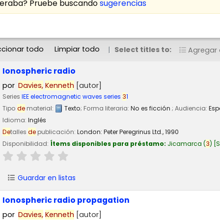
speraba? Pruebe buscando
sugerencias
ccionar todo
Limpiar todo
Select titles to:
Agregar a
Ionospheric radio
por
Davies,
Kenneth
[autor]
Series
IEE electromagnetic waves series
3
1
Tipo
de
material:
Texto
; Forma literaria:
No es ficción
; Audiencia:
Esp
Idioma:
Inglés
De
talles
de
publicación:
London:
Peter Peregrinus Ltd.,
1990
Disponibilidad:
Ítems disponibles para préstamo:
Jicamarca
(
3
)
S
Guardar en listas
Ionospheric radio propagation
por
Davies,
Kenneth
[autor]