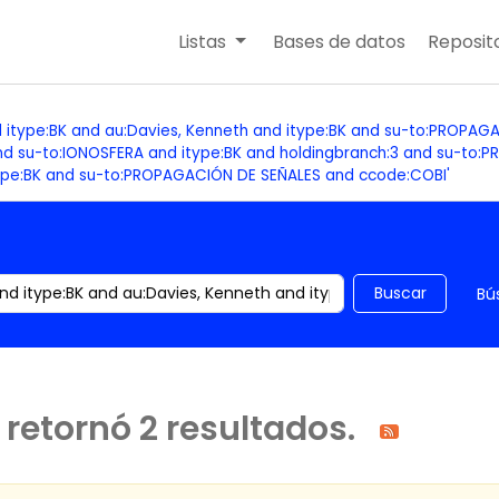
Listas
Bases de datos
Reposito
d itype:BK and au:Davies, Kenneth and itype:BK and su-to:PROPA
d su-to:IONOSFERA and itype:BK and holdingbranch:3 and su-to:
type:BK and su-to:PROPAGACIÓN DE SEÑALES and ccode:COBI'
 el catálogo por palabra clave
Buscar
Bú
retornó 2 resultados.