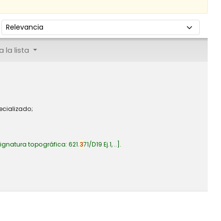
Ordenar por:
 la lista
ecializado;
ignatura topográfica:
621.
3
71/D19 Ej.1, ..
.