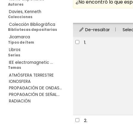
¿No encontró lo que e
Autores
Davies, Kenneth
Ordenar
Colecciones
Colección Bibliográfica
De-resaltar
Sele
Bibliotecas depositarias
Jicamarca
Resultados
1.
Tipos de ítem
Libros
Series
IEE electromagnetic ...
Temas
ATMÓSFERA TERRESTRE
IONOSFERA
PROPAGACIÓN DE ONDAS...
PROPAGACIÓN DE SEÑAL...
RADIACIÓN
2.