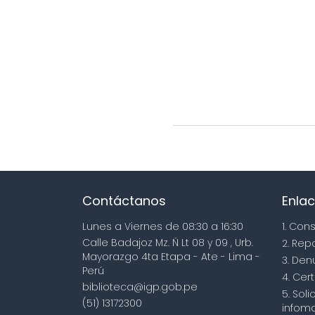
Contáctanos
Enlac
Lunes a Viernes de 08:30 a 16:30
1. Con
Calle Badajoz Mz. Ñ Lt 08 y 09 , Urb.
2. Rep
Mayorazgo 4ta Etapa - Ate - Lima -
3. Den
Perú
4. Cert
biblioteca@igp.gob.pe
5. Sol
(51) 13172300
infoma