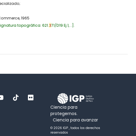
ecializado;
 Commerce,
1965
ignatura topográfica:
621.
3
71/D19 Ej.1, ..
.
Ciencia para
protegernos.
Ciencia para avanzar
© 2026 IGP , todos los derechos
reservados