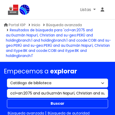
Listas
Biblioteca IGP
Portal IGP
Inicio
Búsqueda avanzada
Resultados de búsqueda para 'ccl=an:2075 and
au:Guzmán Napurí, Christian and su-geo:PERÚ and
holdingbranch:1 and holdingbranch:1 and ccode:COBI and su-
geo:PERÚ and su-geo:PERÚ and au:Guzmán Napurí, Christian
and itype:BK and ccode:COBI and itype:BK and
holdingbranch:1'
Empecemos a
explorar
Buscar
Búsqueda avanzada
Búsqueda de autoridad