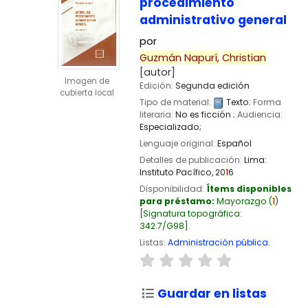
procedimiento
administrativo general
por
Guzmán
Napurí,
Christian
[autor]
Imagen de
Edición:
Segunda edición
cubierta local
Tipo de material:
Texto
; Forma
literaria:
No es ficción
; Audiencia:
Especializado;
Lenguaje original:
Español
Detalles de publicación:
Lima:
Instituto Pacífico,
20
1
6
Disponibilidad:
Ítems disponibles
para préstamo:
Mayorazgo
(
1
)
Signatura topográfica:
342.7/G98
.
Listas:
Administración pública
.
Guardar en listas