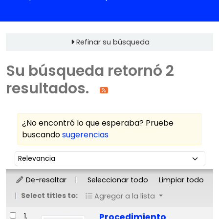
Refinar su búsqueda
Su búsqueda retornó 2
resultados.
¿No encontró lo que esperaba? Pruebe
buscando
sugerencias
Ordenar
Ordenar por:
De-resaltar
Seleccionar todo
Limpiar todo
Select titles to:
Agregar a la lista
Resultados
1.
Procedimiento