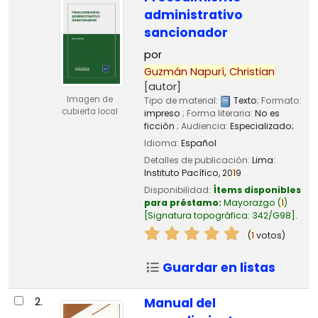
administrativo
sancionador
por
Guzmán
Napurí,
Christian
[autor]
Imagen de
Tipo de material:
Texto
; Formato:
cubierta local
impreso
; Forma literaria:
No es
ficción
; Audiencia:
Especializado;
Idioma:
Español
Detalles de publicación:
Lima:
Instituto Pacífico,
20
1
9
Disponibilidad:
Ítems disponibles
para préstamo:
Mayorazgo
(
1
)
Signatura topográfica:
342/G98
.
(
1
votos)
Guardar en listas
2.
Manual del