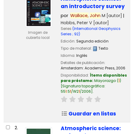
an introductory survey
por
Wallace,
John
M
[autor]
Hobbs, Peter V
[autor]
Series
(International Geophysics
Imagen de
Series ; 92)
cubierta local
Edición:
Segunda edición
Tipo de material:
Texto
Idioma:
Inglés
Detalles de publicación:
Amsterdam:
Academic Press,
2006
Disponibilidad:
Ítems disponibles
para préstamo:
Mayorazgo
(
1
)
Signatura topográfica:
55
1
.5
1
/W2
1
/2006
.
Guardar en listas
2.
Atmospheric science: