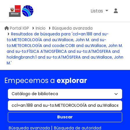
Listas
Biblioteca IGP
Portal IGP
Inicio
Búsqueda avanzada
Resultados de búsqueda para 'ccl=an:188 and su-
to:METEOROLOGÍA and au:Wallace, John M. and su-
to:METEOROLOGÍA and ccode:COBI and au:Wallace, John M.
and su-to:FÍSICA ATMOSFÉRICA and su-to:ATMÓSFERA and
holdingbranch:1 and su-to:ATMÓSFERA and au:Wallace, John
M.'
Empecemos a
explorar
Buscar
Búsqueda avanzada
Búsqueda de autoridad