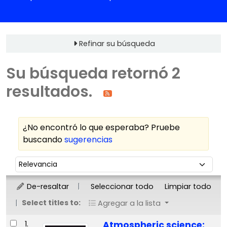
Refinar su búsqueda
Su búsqueda retornó 2
resultados.
¿No encontró lo que esperaba? Pruebe
buscando
sugerencias
Ordenar
Ordenar por:
De-resaltar
Seleccionar todo
Limpiar todo
Select titles to:
Agregar a la lista
Resultados
1.
Atmospheric science: