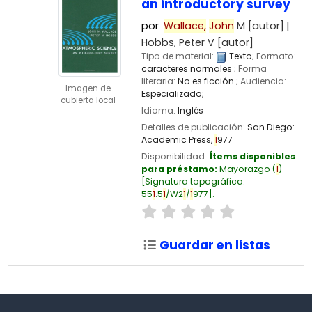
an introductory survey
por
Wallace,
John
M
[autor]
Hobbs, Peter V
[autor]
Tipo de material:
Texto
; Formato:
caracteres normales
; Forma
literaria:
No es ficción
; Audiencia:
Imagen de
Especializado;
cubierta local
Idioma:
Inglés
Detalles de publicación:
San Diego:
Academic Press,
1
977
Disponibilidad:
Ítems disponibles
para préstamo:
Mayorazgo
(
1
)
Signatura topográfica:
55
1
.5
1
/W2
1
/
1
977
.
Guardar en listas