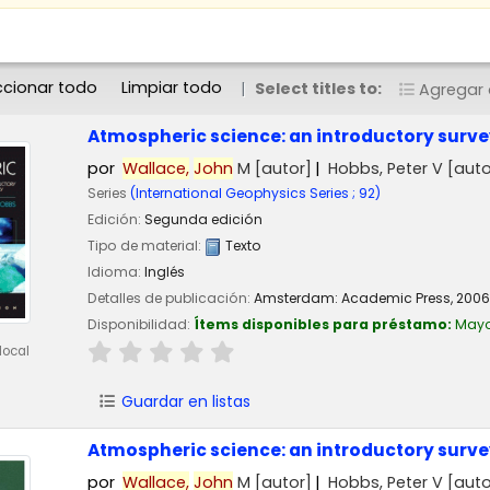
ccionar todo
Limpiar todo
Select titles to:
Agregar a
Atmospheric science: an introductory surv
por
Wallace,
John
M
[autor]
Hobbs, Peter V
[auto
Series
(International Geophysics Series ; 92)
Edición:
Segunda edición
Tipo de material:
Texto
Idioma:
Inglés
Detalles de publicación:
Amsterdam:
Academic Press,
2006
Disponibilidad:
Ítems disponibles para préstamo:
May
local
Guardar en listas
Atmospheric science: an introductory surv
por
Wallace,
John
M
[autor]
Hobbs, Peter V
[auto