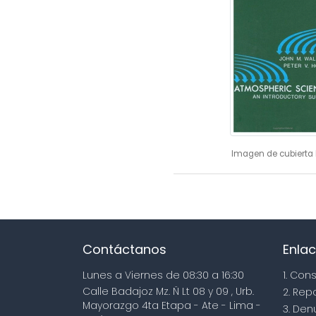
Imagen de cubierta 
Contáctanos
Enlac
Lunes a Viernes de 08:30 a 16:30
1. Con
Calle Badajoz Mz. Ñ Lt 08 y 09 , Urb.
2. Rep
Mayorazgo 4ta Etapa - Ate - Lima -
3. Den