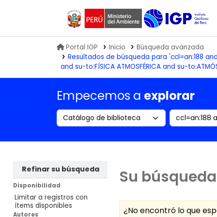
Biblioteca IGP
Portal IGP
Inicio
Búsqueda avanzada
Resultados de búsqueda para 'ccl=an:188 an
and su-to:FÍSICA ATMOSFÉRICA and su-to:ATMÓSF
Empecemos a
explorar
Search the catalog by:
Buscar en
Refinar su búsqueda
Su búsqueda 
Disponibilidad
Limitar a registros con
ítems disponibles
¿No encontró lo que e
Autores