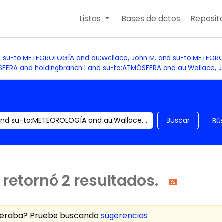
Listas
Bases de datos
Reposito
d su-to:METEOROLOGÍA and au:Wallace, John M. and su-to:METEOR
ERA and holdingbranch:1 and su-to:ATMÓSFERA and au:Wallace, Jo
 el catálogo por palabra clave
Buscar
Bú
retornó 2 resultados.
speraba? Pruebe buscando
sugerencias