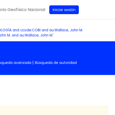
rio Geofísico Nacional
Iniciar sesión
OLOGÍA and ccode:COBI and au:Wallace, John M.
hn M. and au:Wallace, John M.'
squeda avanzada
Búsqueda de autoridad