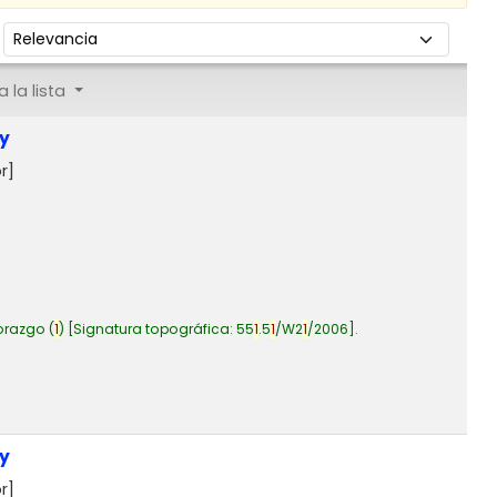
Ordenar por:
 la lista
ey
r]
orazgo
(
1
)
Signatura topográfica:
55
1
.5
1
/W2
1
/2006
.
ey
r]