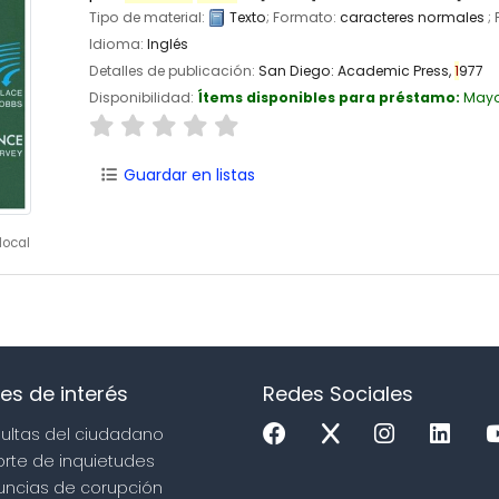
Tipo de material:
Texto
; Formato:
caracteres normales
;
Idioma:
Inglés
Detalles de publicación:
San Diego:
Academic Press,
1
977
Disponibilidad:
Ítems disponibles para préstamo:
May
Guardar en listas
local
es de interés
Redes Sociales
sultas del ciudadano
orte de inquietudes
uncias de corupción