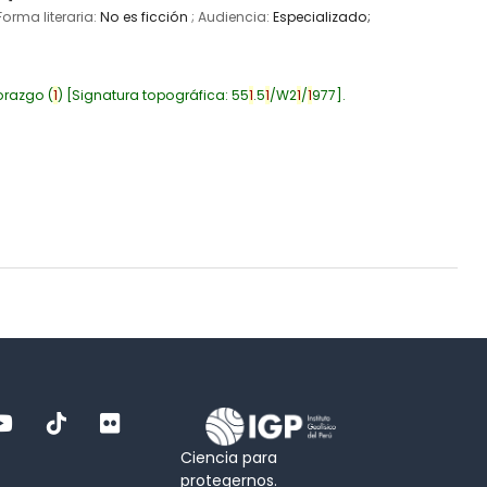
 Forma literaria:
No es ficción
; Audiencia:
Especializado;
orazgo
(
1
)
Signatura topográfica:
55
1
.5
1
/W2
1
/
1
977
.
Ciencia para
protegernos.