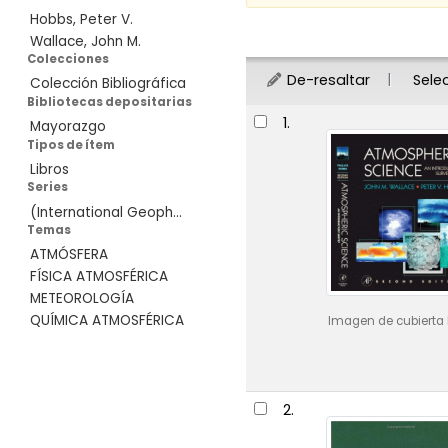
Hobbs, Peter V.
Ordenar
Wallace, John M.
Colecciones
De-resaltar
Sele
Colección Bibliográfica
Bibliotecas depositarias
Resultados
1.
Mayorazgo
Tipos de ítem
Libros
Series
(International Geoph...
Temas
ATMÓSFERA
FÍSICA ATMOSFÉRICA
METEOROLOGÍA
QUÍMICA ATMOSFÉRICA
Imagen de cubierta 
2.