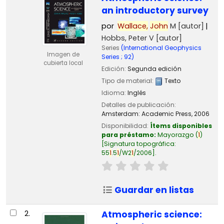
an introductory survey
por
Wallace,
John
M
[autor]
Hobbs, Peter V
[autor]
Series
(International Geophysics
Imagen de
Series ; 92)
cubierta local
Edición:
Segunda edición
Tipo de material:
Texto
Idioma:
Inglés
Detalles de publicación:
Amsterdam:
Academic Press,
2006
Disponibilidad:
Ítems disponibles
para préstamo:
Mayorazgo
(
1
)
Signatura topográfica:
55
1
.5
1
/W2
1
/2006
.
Guardar en listas
2.
Atmospheric science: