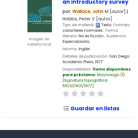
an introductory survey
por
Wallace,
John
M
[autor]
Hobbs, Peter V
[autor]
Tipo de material:
Texto
; Formato:
caracteres normales
; Forma
literaria:
No es ficción
; Audiencia:
Imagen de
Especializado;
cubierta local
Idioma:
Inglés
Detalles de publicación:
San Diego:
Academic Press,
1
977
Disponibilidad:
Ítems disponibles
para préstamo:
Mayorazgo
(
1
)
Signatura topográfica:
55
1
.5
1
/W2
1
/
1
977
.
Guardar en listas