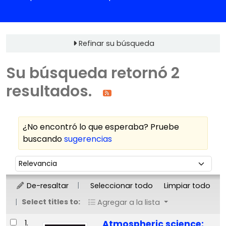
Refinar su búsqueda
Su búsqueda retornó 2
resultados.
¿No encontró lo que esperaba? Pruebe
buscando
sugerencias
Ordenar
Ordenar por:
De-resaltar
Seleccionar todo
Limpiar todo
Select titles to:
Agregar a la lista
Resultados
1.
Atmospheric science: