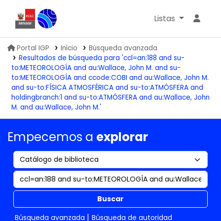
Listas
Biblioteca IGP
Portal IGP
Inicio
Búsqueda avanzada
Resultados de búsqueda para 'ccl=an:188 and su-
to:METEOROLOGÍA and au:Wallace, John M. and su-
to:METEOROLOGÍA and ccode:COBI and au:Wallace, John M.
and su-to:FÍSICA ATMOSFÉRICA and su-to:ATMÓSFERA and
holdingbranch:1 and su-to:ATMÓSFERA and au:Wallace, John
M. and au:Wallace, John M.'
Empecemos a
explorar
Buscar
Búsqueda avanzada
Búsqueda de autoridad