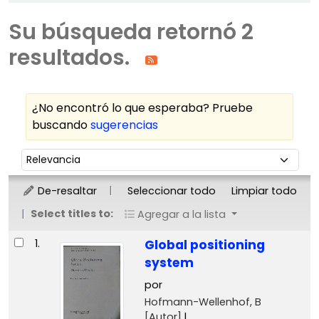
Su búsqueda retornó 2
resultados.
¿No encontró lo que esperaba? Pruebe
buscando
sugerencias
Ordenar
Ordenar por:
De-resaltar
Seleccionar todo
Limpiar todo
Select titles to:
Agregar a la lista
Resultados
1.
Global positioning
system
por
Hofmann-Wellenhof, B
[Autor]