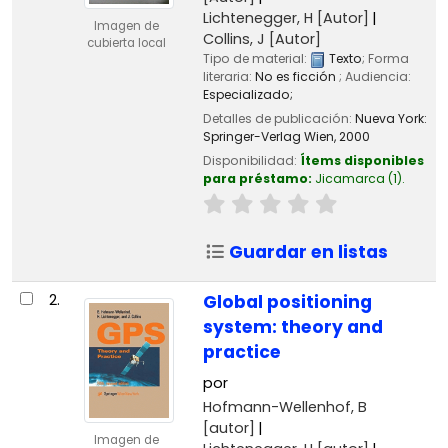
Lichtenegger, H
[Autor]
Imagen de
Collins, J
[Autor]
cubierta local
Tipo de material:
Texto
; Forma
literaria:
No es ficción
; Audiencia:
Especializado;
Detalles de publicación:
Nueva York:
Springer-Verlag Wien,
2000
Disponibilidad:
Ítems disponibles
para préstamo:
Jicamarca
(1).
Guardar en listas
2.
Global positioning
system: theory and
practice
por
Hofmann-Wellenhof, B
[autor]
Imagen de