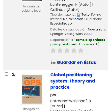
Lichtenegger, H
[Autor]
Imagen de
Collins, J
[Autor]
cubierta local
Tipo de material:
Texto
; Forma
literaria:
No es ficción
; Audiencia:
Especializado;
Detalles de publicación:
Nueva York:
Springer-Verlag Wien,
2000
Disponibilidad:
Ítems disponibles
para préstamo:
Jicamarca
(1).
Guardar en listas
2.
Global positioning
system: theory and
practice
por
Hofmann-Wellenhof, B
[autor]
Imagen de