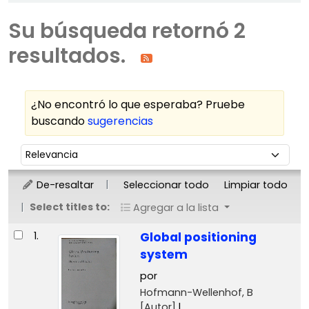
Su búsqueda retornó 2
resultados.
¿No encontró lo que esperaba? Pruebe
buscando
sugerencias
Ordenar
Ordenar por:
De-resaltar
Seleccionar todo
Limpiar todo
Select titles to:
Agregar a la lista
Resultados
1.
Global positioning
system
por
Hofmann-Wellenhof, B
[Autor]