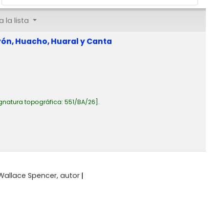
 la lista
yón, Huacho, Huaral y Canta
gnatura topográfica:
551/BA/26
.
 Wallace Spencer
, autor