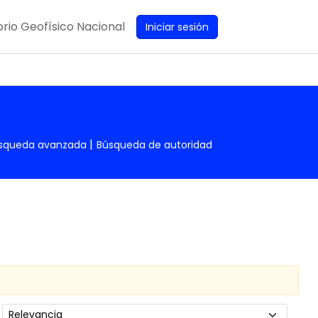
rio Geofísico Nacional
Iniciar sesión
squeda avanzada
Búsqueda de autoridad
Ordenar por: