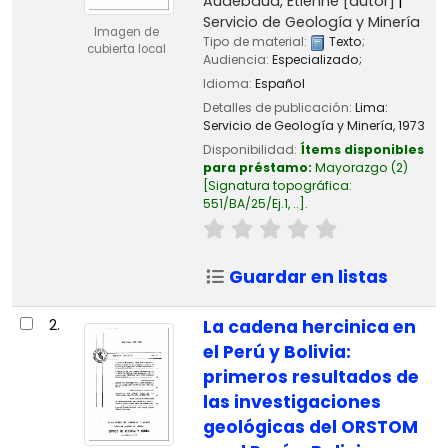
Audebaud, Etienne
[autor]
Servicio de Geología y Minería
Imagen de
Tipo de material:
Texto
;
cubierta local
Audiencia:
Especializado;
Idioma:
Español
Detalles de publicación:
Lima:
Servicio de Geología y Minería,
1973
Disponibilidad:
Ítems disponibles
para préstamo:
Mayorazgo
(2)
Signatura topográfica:
551/BA/25/Ej.1, ..
.
Guardar en listas
2.
La cadena hercinica en
el Perú y Bolivia:
primeros resultados de
las investigaciones
geológicas del ORSTOM