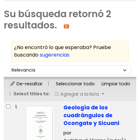
Su búsqueda retornó 2
resultados.
¿No encontró lo que esperaba? Pruebe
buscando
sugerencias
Ordenar
Ordenar por:
De-resaltar
Seleccionar todo
Limpiar todo
Select titles to:
Agregar a la lista
Resultados
1.
Geología de los
cuadrángulos de
Ocongate y Sicuani
por