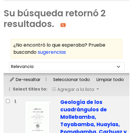
Su búsqueda retornó 2
resultados.
¿No encontró lo que esperaba? Pruebe
buscando
sugerencias
Ordenar
Ordenar por:
De-resaltar
Seleccionar todo
Limpiar todo
Select titles to:
Agregar a la lista
Resultados
1.
Geología de los
cuadrángulos de
Mollebamba,
Tayabamba, Huaylas,
Pomabamba, Carhuaz y