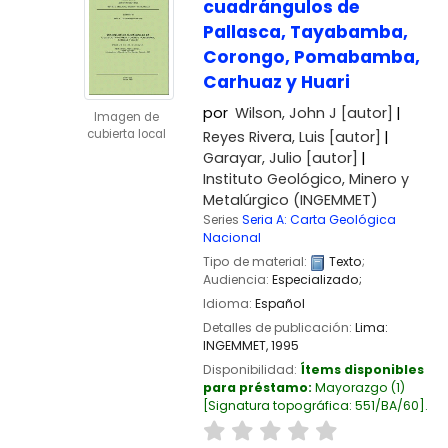
cuadrángulos de
Pallasca, Tayabamba,
Corongo, Pomabamba,
Carhuaz y Huari
por
Wilson, John J
[autor]
Imagen de
cubierta local
Reyes Rivera, Luis
[autor]
Garayar, Julio
[autor]
Instituto Geológico, Minero y
Metalúrgico (INGEMMET)
Series
Seria A: Carta Geológica
Nacional
Tipo de material:
Texto
;
Audiencia:
Especializado;
Idioma:
Español
Detalles de publicación:
Lima:
INGEMMET,
1995
Disponibilidad:
Ítems disponibles
para préstamo:
Mayorazgo
(1)
Signatura topográfica:
551/BA/60
.