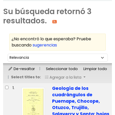
Su búsqueda retornó 3
resultados.
¿No encontró lo que esperaba? Pruebe
buscando
sugerencias
Ordenar
Ordenar por:
De-resaltar
Seleccionar todo
Limpiar todo
Select titles to:
Agregar a la lista
Resultados
1.
Geología de los
cuadrángulos de
Puemape, Chocope,
Otuzco, Trujillo,
Salaverry y Santa: hojas