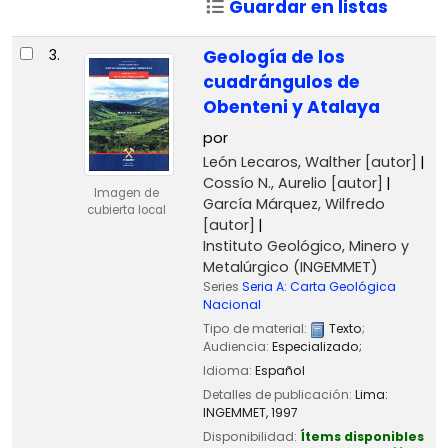
Guardar en listas
3.
Geología de los
cuadrángulos de
Obenteni y Atalaya
por
León Lecaros, Walther
[autor]
Cossío N., Aurelio
[autor]
Imagen de
García Márquez, Wilfredo
cubierta local
[autor]
Instituto Geológico, Minero y
Metalúrgico (INGEMMET)
Series
Seria A: Carta Geológica
Nacional
Tipo de material:
Texto
;
Audiencia:
Especializado;
Idioma:
Español
Detalles de publicación:
Lima:
INGEMMET,
1997
Disponibilidad:
Ítems disponibles