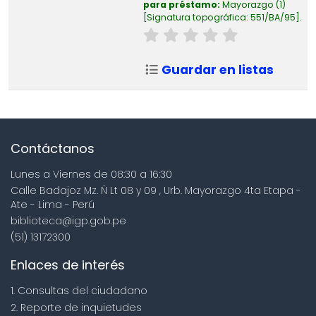
para préstamo:
Mayorazgo
(1)
Signatura topográfica:
551/BA/95
.
Guardar en listas
Contáctanos
Lunes a Viernes de 08:30 a 16:30
Calle Badajoz Mz. Ñ Lt 08 y 09 , Urb. Mayorazgo 4ta Etapa -
Ate - Lima - Perú
biblioteca@igp.gob.pe
(51) 13172300
Enlaces de interés
1. Consultas del ciudadano
2. Reporte de inquietudes