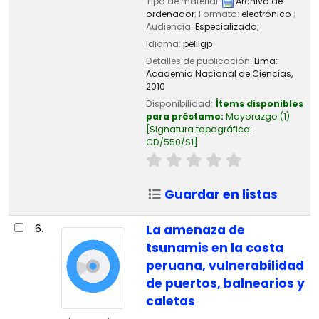
Tipo de material:
Archivo de
ordenador
; Formato:
electrónico
;
Audiencia:
Especializado;
Idioma:
peliigp
Detalles de publicación:
Lima:
Academia Nacional de Ciencias,
2010
Disponibilidad:
Ítems disponibles
para préstamo:
Mayorazgo
(1)
Signatura topográfica:
CD/550/S1
.
Guardar en listas
6.
La amenaza de
tsunamis en la costa
peruana, vulnerabilidad
de puertos, balnearios y
caletas