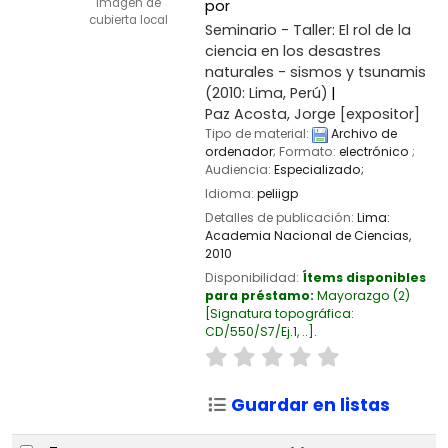
Imagen de
por
cubierta local
Seminario - Taller: El rol de la
ciencia en los desastres
naturales - sismos y tsunamis
(2010: Lima, Perú)
Paz Acosta, Jorge
[expositor]
Tipo de material:
Archivo de
ordenador
; Formato:
electrónico
;
Audiencia:
Especializado;
Idioma:
peliigp
Detalles de publicación:
Lima:
Academia Nacional de Ciencias,
2010
Disponibilidad:
Ítems disponibles
para préstamo:
Mayorazgo
(2)
Signatura topográfica:
CD/550/S7/Ej.1, ..
.
Guardar en listas