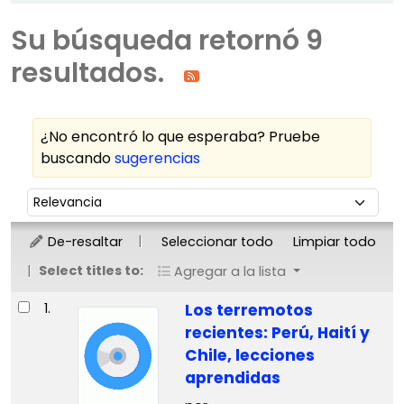
Su búsqueda retornó 9
resultados.
¿No encontró lo que esperaba? Pruebe
buscando
sugerencias
Ordenar
Ordenar por:
De-resaltar
Seleccionar todo
Limpiar todo
Select titles to:
Agregar a la lista
Resultados
1.
Los terremotos
recientes: Perú, Haití y
Chile, lecciones
aprendidas