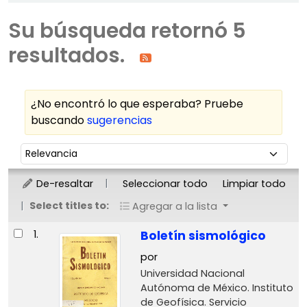
Su búsqueda retornó 5
resultados.
¿No encontró lo que esperaba? Pruebe
buscando
sugerencias
Ordenar
Ordenar por:
De-resaltar
Seleccionar todo
Limpiar todo
Select titles to:
Agregar a la lista
Resultados
1.
Boletín sismológico
por
Universidad Nacional
Autónoma de México. Instituto
de Geofísica. Servicio