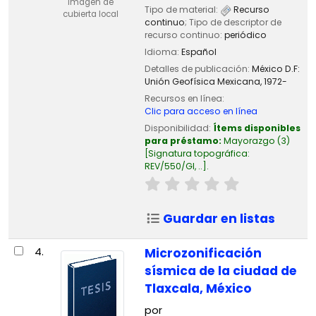
Imagen de
Tipo de material:
Recurso
cubierta local
continuo
; Tipo de descriptor de
recurso continuo:
periódico
Idioma:
Español
Detalles de publicación:
México D.F:
Unión Geofísica Mexicana,
1972-
Recursos en línea:
Clic para acceso en línea
Disponibilidad:
Ítems disponibles
para préstamo:
Mayorazgo
(3)
Signatura topográfica:
REV/550/GI, ..
.
Guardar en listas
4.
Microzonificación
sísmica de la ciudad de
Tlaxcala, México
por