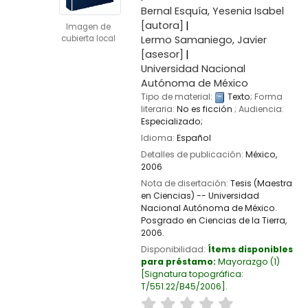
Bernal Esquía, Yesenia Isabel
[autora]
Imagen de
Lermo Samaniego, Javier
cubierta local
[asesor]
Universidad Nacional
Autónoma de México
Tipo de material:
Texto
; Forma
literaria:
No es ficción
; Audiencia:
Especializado;
Idioma:
Español
Detalles de publicación:
México,
2006
Nota de disertación:
Tesis (Maestra
en Ciencias) -- Universidad
Nacional Autónoma de México.
Posgrado en Ciencias de la Tierra,
2006.
Disponibilidad:
Ítems disponibles
para préstamo:
Mayorazgo
(1)
Signatura topográfica:
T/551.22/B45/2006
.