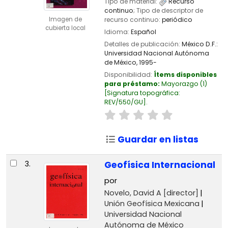
Tipo de material:
Recurso
continuo
; Tipo de descriptor de
Imagen de
recurso continuo:
periódico
cubierta local
Idioma:
Español
Detalles de publicación:
México D.F.:
Universidad Nacional Autónoma
de México,
1995-
Disponibilidad:
Ítems disponibles
para préstamo:
Mayorazgo
(1)
Signatura topográfica:
REV/550/GU
.
Guardar en listas
3.
Geofísica Internacional
por
Novelo, David A
[director]
Unión Geofísica Mexicana
Universidad Nacional
Autónoma de México