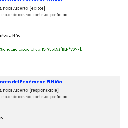
 Kobi Alberto
[editor]
scriptor de recurso continuo:
periódico
ntos El Niño
Signatura topográfica:
IGP/551.52/BEN/V6N7
.
toreo del Fenómeno El Niño
 Kobi Alberto
[responsable]
scriptor de recurso continuo:
periódico
áno