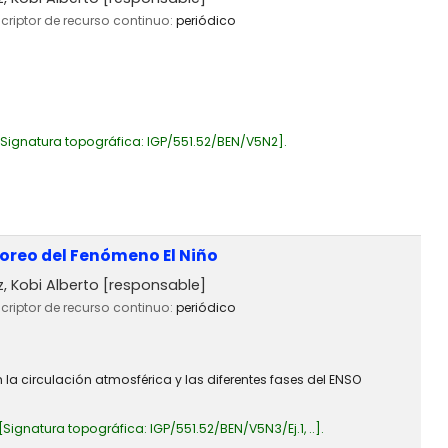
scriptor de recurso continuo:
periódico
Signatura topográfica:
IGP/551.52/BEN/V5N2
.
toreo del Fenómeno El Niño
 Kobi Alberto
[responsable]
scriptor de recurso continuo:
periódico
la circulación atmosférica y las diferentes fases del ENSO
Signatura topográfica:
IGP/551.52/BEN/V5N3/Ej.1, ..
.