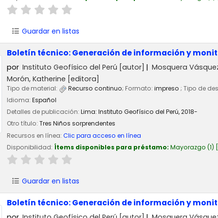
Guardar en listas
Boletín técnico: Generación de información y moni
por
Instituto Geofísico del Perú
[autor]
Mosquera Vásquez,
Morón, Katherine
[editora]
Tipo de material:
Recurso continuo
; Formato:
impreso
; Tipo de de
Idioma:
Español
Detalles de publicación:
Lima:
Instituto Geofísico del Perú,
2018-
Otro título:
Tres Niños sorprendentes
Recursos en línea:
Clic para acceso en línea
Disponibilidad:
Ítems disponibles para préstamo:
Mayorazgo
(1)
Guardar en listas
Boletín técnico: Generación de información y moni
por
Instituto Geofísico del Perú
[autor]
Mosquera Vásquez,