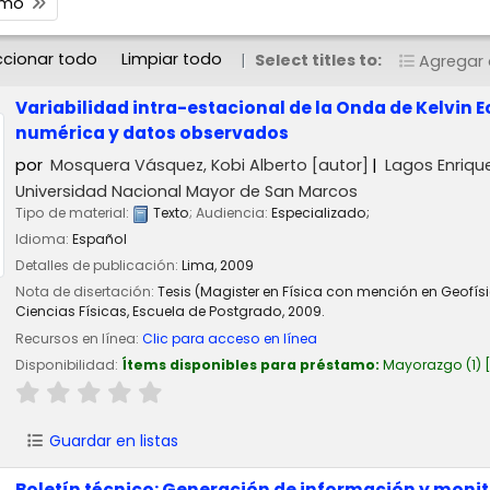
timo
ccionar todo
Limpiar todo
Select titles to:
Agregar a
Variabilidad intra-estacional de la Onda de Kelvin E
numérica y datos observados
por
Mosquera Vásquez, Kobi Alberto
[autor]
Lagos Enrique
Universidad Nacional Mayor de San Marcos
Tipo de material:
Texto
; Audiencia:
Especializado;
Idioma:
Español
Detalles de publicación:
Lima,
2009
Nota de disertación:
Tesis (Magister en Física con mención en Geofí
Ciencias Físicas, Escuela de Postgrado, 2009.
Recursos en línea:
Clic para acceso en línea
Disponibilidad:
Ítems disponibles para préstamo:
Mayorazgo
(1)
Guardar en listas
Boletín técnico: Generación de información y moni