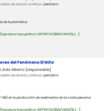
scriptor de recurso continuo:
periódico
orte de Sudamérica
Signatura topográfica:
IGP/551.52/BEN/V4N11/Ej.1, ..
.
toreo del Fenómeno El Niño
 Kobi Alberto
[responsable]
scriptor de recurso continuo:
periódico
997-98) en la producción de sedimentos en la costa peruana
Signatura topográfica:
IGP/551.52/BEN/V4N12/Ej.1, ..
.