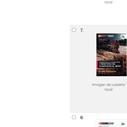
local
7.
Imagen de cubierta
local
8.