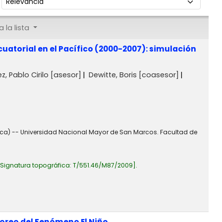
 la lista
cuatorial en el Pacífico (2000-2007): simulación
z, Pablo Cirilo
[asesor]
Dewitte, Boris
[coasesor]
sica) -- Universidad Nacional Mayor de San Marcos. Facultad de
Signatura topográfica:
T/551.46/M87/2009
.
toreo del Fenómeno El Niño