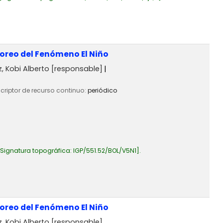
toreo del Fenómeno El Niño
 Kobi Alberto
[responsable]
scriptor de recurso continuo:
periódico
Signatura topográfica:
IGP/551.52/BOL/V5N1
.
toreo del Fenómeno El Niño
 Kobi Alberto
[responsable]