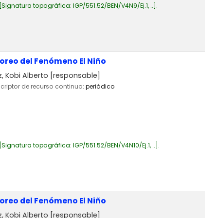
Signatura topográfica:
IGP/551.52/BEN/V4N9/Ej.1, ..
.
toreo del Fenómeno El Niño
 Kobi Alberto
[responsable]
scriptor de recurso continuo:
periódico
Signatura topográfica:
IGP/551.52/BEN/V4N10/Ej.1, ..
.
toreo del Fenómeno El Niño
 Kobi Alberto
[responsable]