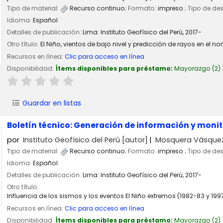
Tipo de material:
Recurso continuo
; Formato:
impreso
; Tipo de de
Idioma:
Español
Detalles de publicación:
Lima:
Instituto Geofísico del Perú,
2017-
Otro título:
El Niño, vientos de bajo nivel y predicción de rayos en el n
Recursos en línea:
Clic para acceso en línea
Disponibilidad:
Ítems disponibles para préstamo:
Mayorazgo
(2)
Guardar en listas
Boletín técnico: Generación de información y moni
por
Instituto Geofísico del Perú
[autor]
Mosquera Vásquez,
Tipo de material:
Recurso continuo
; Formato:
impreso
; Tipo de de
Idioma:
Español
Detalles de publicación:
Lima:
Instituto Geofísico del Perú,
2017-
Otro título:
Influencia de los sismos y los eventos El Niño extremos (1982-83 y 1
Recursos en línea:
Clic para acceso en línea
Disponibilidad:
Ítems disponibles para préstamo:
Mayorazgo
(2)