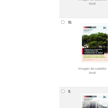
local
10.
Imagen de cubierta
local
11.