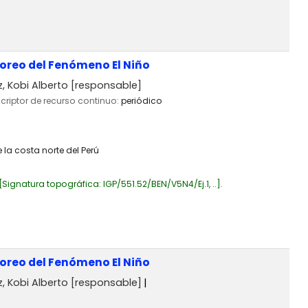
toreo del Fenómeno El Niño
 Kobi Alberto
[responsable]
scriptor de recurso continuo:
periódico
 la costa norte del Perú
Signatura topográfica:
IGP/551.52/BEN/V5N4/Ej.1, ..
.
toreo del Fenómeno El Niño
 Kobi Alberto
[responsable]