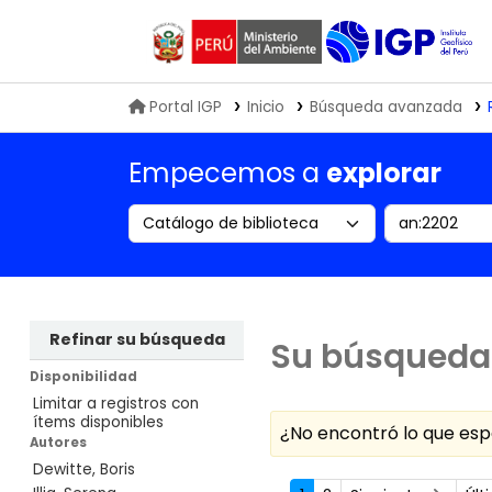
Biblioteca IGP
Portal IGP
Inicio
Búsqueda avanzada
Empecemos a
explorar
Search the catalog by:
Buscar en
Refinar su búsqueda
Su búsqueda 
Disponibilidad
Limitar a registros con
ítems disponibles
¿No encontró lo que e
Autores
Dewitte, Boris
Ordenar