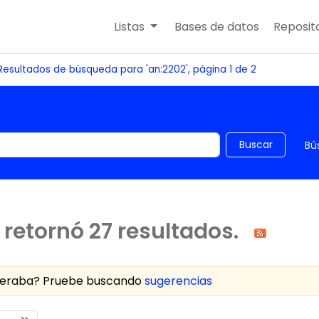
Listas
Bases de datos
Reposito
Resultados de búsqueda para 'an:2202', página 1 de 2
 el catálogo por palabra clave
Buscar
Bú
retornó 27 resultados.
speraba? Pruebe buscando
sugerencias