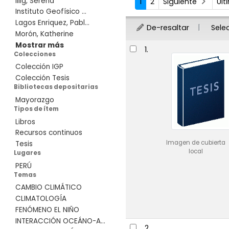
Illig, Serena
1
2
Siguiente
Úl
Instituto Geofísico ...
Lagos Enriquez, Pabl...
De-resaltar
Sele
Morón, Katherine
Resultados
Mostrar más
1.
Colecciones
Colección IGP
Colección Tesis
Bibliotecas depositarias
Mayorazgo
Tipos de ítem
Libros
Recursos continuos
Imagen de cubierta
Tesis
local
Lugares
PERÚ
Temas
CAMBIO CLIMÁTICO
CLIMATOLOGÍA
FENÓMENO EL NIÑO
INTERACCIÓN OCEÁNO-A...
2.