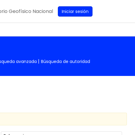
rio Geofísico Nacional
Iniciar sesión
squeda avanzada
Búsqueda de autoridad
Ordenar por: