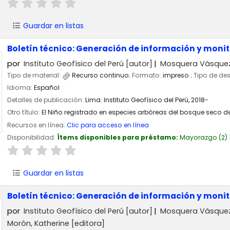
Guardar en listas
Boletín técnico: Generación de información y moni
por
Instituto Geofísico del Perú
[autor]
Mosquera Vásquez,
Tipo de material:
Recurso continuo
; Formato:
impreso
; Tipo de de
Idioma:
Español
Detalles de publicación:
Lima:
Instituto Geofísico del Perú,
2018-
Otro título:
El Niño registrado en especies arbóreas del bosque seco de
Recursos en línea:
Clic para acceso en línea
Disponibilidad:
Ítems disponibles para préstamo:
Mayorazgo
(2)
Guardar en listas
Boletín técnico: Generación de información y moni
por
Instituto Geofísico del Perú
[autor]
Mosquera Vásquez,
Morón, Katherine
[editora]