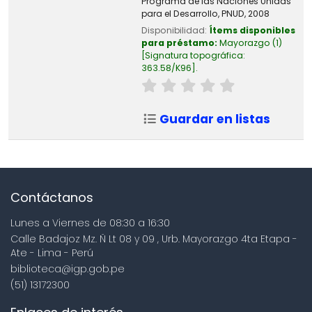
Programa de las Naciones Unidas
para el Desarrollo, PNUD,
2008
Disponibilidad:
Ítems disponibles
para préstamo:
Mayorazgo
(1)
Signatura topográfica:
363.58/K96
.
Guardar en listas
Contáctanos
Lunes a Viernes de 08:30 a 16:30
Calle Badajoz Mz. Ñ Lt 08 y 09 , Urb. Mayorazgo 4ta Etapa -
Ate - Lima - Perú
biblioteca@igp.gob.pe
(51) 13172300