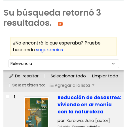
Su búsqueda retornó 3
resultados.
¿No encontró lo que esperaba? Pruebe
buscando
sugerencias
Ordenar
Ordenar por:
De-resaltar
Seleccionar todo
Limpiar todo
Select titles to:
Agregar a la lista
Resultados
1.
Reducción de desastres:
viviendo en armonía
con la naturaleza
por
Kuroiwa, Julio
[autor]
Edición:
Primera edición