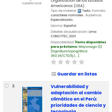
Organización de los Estados
cubierta local
Americanos (OEA)
Tipo de material:
Texto
; Formato:
caracteres normales
; Audiencia:
Especializado;
Idioma:
Español
Detalles de publicación:
Lima:
CONCYTEC,
2001
Disponibilidad:
Ítems disponibles
para préstamo:
Mayorazgo
(2)
Signatura topográfica:
363.34/C7D/Ej.1, ..
.
Guardar en listas
3.
Vulnerabilidad y
adaptación al cambio
climático en el Perú:
prioridades de ciencia y
tecnología