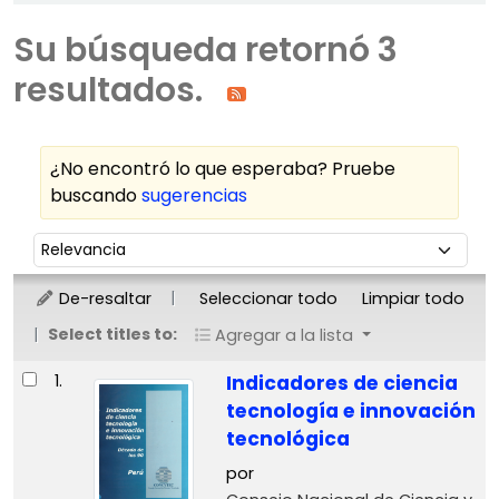
Su búsqueda retornó 3
resultados.
¿No encontró lo que esperaba? Pruebe
buscando
sugerencias
Ordenar
Ordenar por:
De-resaltar
Seleccionar todo
Limpiar todo
Select titles to:
Agregar a la lista
Resultados
1.
Indicadores de ciencia
tecnología e innovación
tecnológica
por