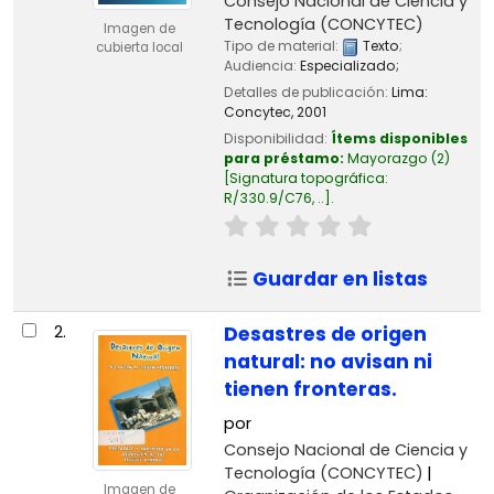
Consejo Nacional de Ciencia y
Tecnología (CONCYTEC)
Imagen de
Tipo de material:
Texto
;
cubierta local
Audiencia:
Especializado;
Detalles de publicación:
Lima:
Concytec,
2001
Disponibilidad:
Ítems disponibles
para préstamo:
Mayorazgo
(2)
Signatura topográfica:
R/330.9/C76, ..
.
Guardar en listas
2.
Desastres de origen
natural: no avisan ni
tienen fronteras.
por
Consejo Nacional de Ciencia y
Tecnología (CONCYTEC)
Imagen de