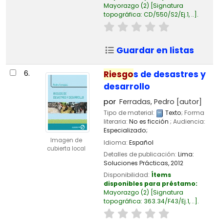
Mayorazgo
(2)
Signatura
topográfica:
CD/550/S2/Ej.1, ..
.
Guardar en listas
6.
Riesgo
s de desastres y
desarrollo
por
Ferradas, Pedro
[autor]
Tipo de material:
Texto
; Forma
literaria:
No es ficción
; Audiencia:
Especializado;
Imagen de
Idioma:
Español
cubierta local
Detalles de publicación:
Lima:
Soluciones Prácticas,
2012
Disponibilidad:
Ítems
disponibles para préstamo:
Mayorazgo
(2)
Signatura
topográfica:
363.34/F43/Ej.1, ..
.