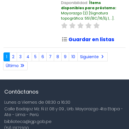
Disponibilidad:
Ítems
disponibles para préstamo:
Mayorazgo
(2)
Signatura
topográfica:
551/BC/16/Ej.1, ..
.
Guardar en listas
1
2
3
4
5
6
7
8
9
10
Siguiente
Último
Contáctanos
Lunes a Viernes de 08:30 a 16:30
Calle Badajoz Mz. Ñ Lt 08 y 09 , Urb. Mayorazgo 4ta Etapa -
Ate - Lima - Perú
biblioteca@igp.gob.pe
(51) 13172300