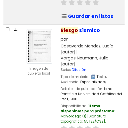
Guardar en listas
4.
Riesgo
sísmico
por
Casaverde Mendez, Lucía
[autor]
Vargas Neumann, Julio
[autor]
Imagen de
Series
Difusión
cubierta local
Tipo de material:
Texto
;
Audiencia:
Especializado;
Detalles de publicación:
Lima:
Pontificia Universidad Católica del
Perú,
1980
Disponibilidad:
Ítems
disponibles para préstamo:
Mayorazgo
(1)
Signatura
topográfica:
551.22/C32
.