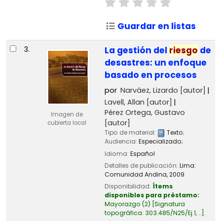
Guardar en listas
3.
La gestión del
riesgo
de
desastres: un enfoque
basado en procesos
por
Narváez, Lizardo
[autor]
Lavell, Allan
[autor]
Pérez Ortega, Gustavo
Imagen de
[autor]
cubierta local
Tipo de material:
Texto
;
Audiencia:
Especializado;
Idioma:
Español
Detalles de publicación:
Lima:
Comunidad Andina,
2009
Disponibilidad:
Ítems
disponibles para préstamo:
Mayorazgo
(2)
Signatura
topográfica:
303.485/N25/Ej.1, ..
.