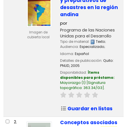
y preparativos de
desastres en la región
andina
por
Programa de las Naciones
Imagen de
Unidas para el Desarrollo
cubierta local
Tipo de material:
Texto
;
Audiencia:
Especializado;
Idioma:
Español
Detalles de publicación:
Quito:
PNUD,
2005
Disponibilidad:
Ítems
disponibles para préstamo:
Mayorazgo
(1)
Signatura
topográfica:
363.34/G3
.
Guardar en listas
2.
Conceptos asociados