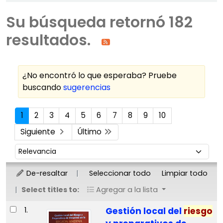
Su búsqueda retornó 182
resultados.
¿No encontró lo que esperaba? Pruebe
buscando
sugerencias
Ordenar
1
2
3
4
5
6
7
8
9
10
Siguiente
Último
Ordenar por:
De-resaltar
Seleccionar todo
Limpiar todo
Select titles to:
Agregar a la lista
Resultados
1.
Gestión local del
riesgo