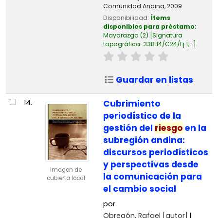
Comunidad Andina,
2009
Disponibilidad:
Ítems
disponibles para préstamo:
Mayorazgo
(2)
Signatura
topográfica:
338.14/C24/Ej.1, ..
.
Guardar en listas
14.
Cubrimiento
periodístico de la
gestión del
riesgo
en la
subregión andina:
discursos periodísticos
y perspectivas desde
Imagen de
la comunicación para
cubierta local
el cambio social
por
Obregón, Rafael
[autor]