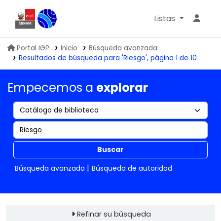
Listas
Biblioteca IGP
Portal IGP
Inicio
Búsqueda avanzada
Resultados de búsqueda para 'Riesgo', página 1 de 10
Empecemos a
explorar
Buscar
Búsqueda avanzada
Búsqueda de autoridad
Refinar su búsqueda