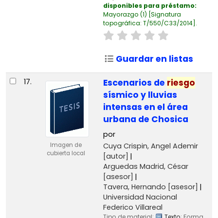
disponibles para préstamo:
Mayorazgo
(1)
Signatura
topográfica:
T/550/C33/2014
.
Guardar en listas
17.
Escenarios de
riesgo
sísmico y lluvias
intensas en el área
urbana de Chosica
por
Cuya Crispin, Angel Ademir
Imagen de
cubierta local
[autor]
Arguedas Madrid, César
[asesor]
Tavera, Hernando
[asesor]
Universidad Nacional
Federico Villareal
Tipo de material:
Texto
; Forma