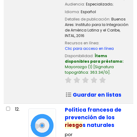
Audiencia:
Especializado;
Idioma:
Español
Detalles de publicación:
Buenos
Aires:
Instituto para la Integración
de América Latina y el Caribe,
INTAL,
2016
Recursos en línea:
Clic para acceso en línea
Disponibilidad:
Ítems
disponibles para préstamo:
Mayorazgo
(1)
Signatura
topográfica:
363.34/G
.
Guardar en listas
12.
Política francesa de
prevención de los
riesgo
s naturales
por