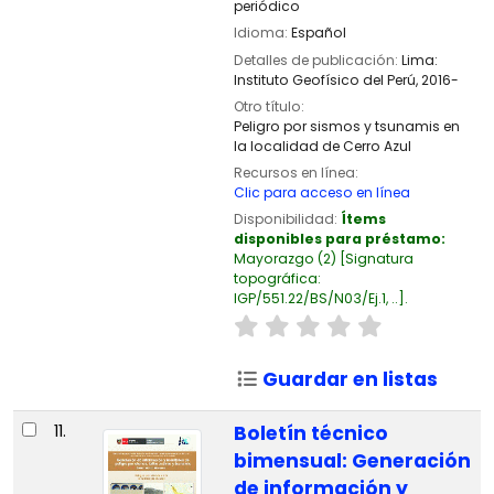
periódico
Idioma:
Español
Detalles de publicación:
Lima:
Instituto Geofísico del Perú,
2016-
Otro título:
Peligro por sismos y tsunamis en
la localidad de Cerro Azul
Recursos en línea:
Clic para acceso en línea
Disponibilidad:
Ítems
disponibles para préstamo:
Mayorazgo
(2)
Signatura
topográfica:
IGP/551.22/BS/N03/Ej.1, ..
.
Guardar en listas
11.
Boletín técnico
bimensual: Generación
de información y