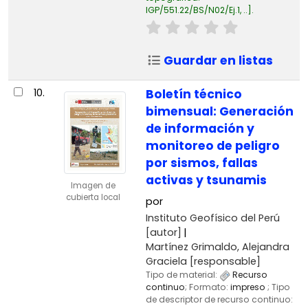
IGP/551.22/BS/N02/Ej.1, ..
.
Guardar en listas
10.
Boletín técnico
bimensual: Generación
de información y
monitoreo de peligro
por sismos, fallas
activas y tsunamis
Imagen de
cubierta local
por
Instituto Geofísico del Perú
[autor]
Martínez Grimaldo, Alejandra
Graciela
[responsable]
Tipo de material:
Recurso
continuo
; Formato:
impreso
; Tipo
de descriptor de recurso continuo: