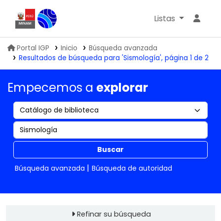
Listas
Biblioteca IGP
Portal IGP
Inicio
Búsqueda avanzada
Resultados de búsqueda para 'Sismología', página 1 de 2
Empecemos a
explorar
Buscar
Búsqueda avanzada
Búsqueda de autoridad
Refinar su búsqueda