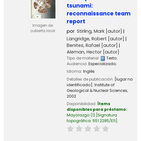
tsunami:
reconnaissance team
report
Imagen de
por
Stirling, Mark
[autor]
cubierta local
Langridge, Robert
[autor]
Benites, Rafael
[autor]
Aleman, Hector
[autor]
Tipo de material:
Texto
;
Audiencia:
Especializado;
Idioma:
Inglés
Detalles de publicación:
[lugar no
identificado]:
Institute of
Geological & Nuclear Sciences,
2002
Disponibilidad:
Ítems
disponibles para préstamo:
Mayorazgo
(1)
Signatura
topográfica:
551.2285/E11
.