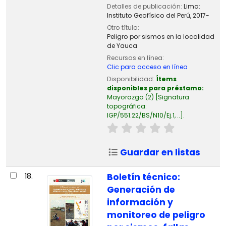
Detalles de publicación:
Lima:
Instituto Geofísico del Perú,
2017-
Otro título:
Peligro por sismos en la localidad
de Yauca
Recursos en línea:
Clic para acceso en línea
Disponibilidad:
Ítems
disponibles para préstamo:
Mayorazgo
(2)
Signatura
topográfica:
IGP/551.22/BS/N10/Ej.1, ..
.
Guardar en listas
18.
Boletín técnico:
Generación de
información y
monitoreo de peligro