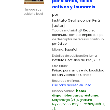
por sismos, fallas
activas y tsunamis
Imagen de
cubierta local
por
Instituto Geofísico del Perú
[autor]
Tipo de material:
Recurso
continuo
; Formato:
impreso
; Tipo
de descriptor de recurso continuo:
periódico
Idioma:
Español
Detalles de publicación:
Lima:
Instituto Geofísico del Perú,
2017-
Otro título:
Peligro por sismos en la localidad
de San Vicente de Cañete
Recursos en línea:
Clic para acceso en línea
Disponibilidad:
Ítems
disponibles para préstamo:
Mayorazgo
(2)
Signatura
topográfica:
IGP/551.22/BS/N11/Ej.1,
..
.