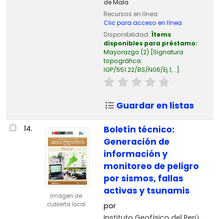
de Mala
Recursos en línea:
Clic para acceso en línea
Disponibilidad:
Ítems
disponibles para préstamo:
Mayorazgo
(2)
Signatura
topográfica:
IGP/551.22/BS/N06/Ej.1, ..
.
Guardar en listas
14.
Boletín técnico:
Generación de
información y
monitoreo de peligro
por sismos, fallas
activas y tsunamis
Imagen de
cubierta local
por
Instituto Geofísico del Perú