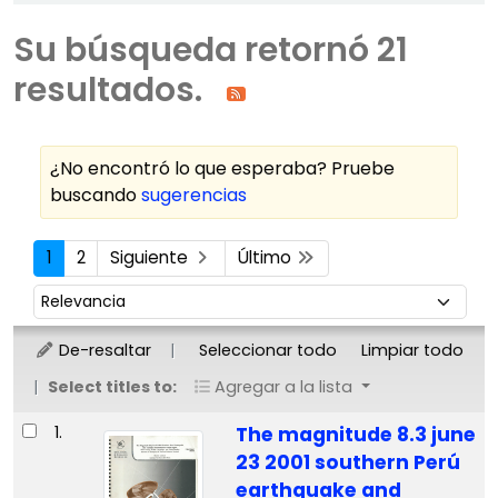
Su búsqueda retornó 21
resultados.
¿No encontró lo que esperaba? Pruebe
buscando
sugerencias
Ordenar
1
2
Siguiente
Último
Ordenar por:
De-resaltar
Seleccionar todo
Limpiar todo
Select titles to:
Agregar a la lista
Resultados
1.
The magnitude 8.3 june
23 2001 southern Perú
earthquake and