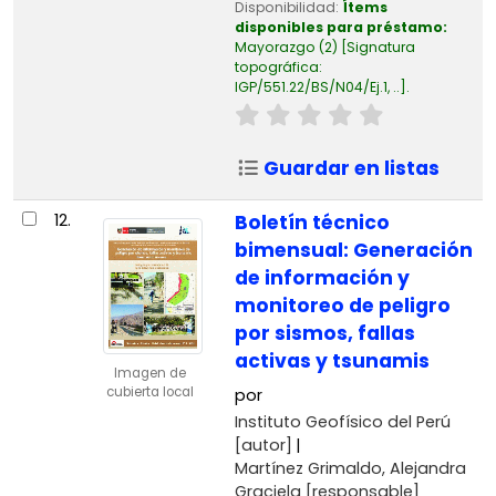
Disponibilidad:
Ítems
disponibles para préstamo:
Mayorazgo
(2)
Signatura
topográfica:
IGP/551.22/BS/N04/Ej.1, ..
.
Guardar en listas
12.
Boletín técnico
bimensual: Generación
de información y
monitoreo de peligro
por sismos, fallas
activas y tsunamis
Imagen de
cubierta local
por
Instituto Geofísico del Perú
[autor]
Martínez Grimaldo, Alejandra
Graciela
[responsable]