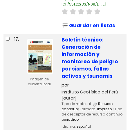
IGP/551.22/BS/N09/Ej.1, ..
.
Guardar en listas
17.
Boletín técnico:
Generación de
información y
monitoreo de peligro
por sismos, fallas
activas y tsunamis
Imagen de
cubierta local
por
Instituto Geofísico del Perú
[autor]
Tipo de material:
Recurso
continuo
; Formato:
impreso
; Tipo
de descriptor de recurso continuo:
periódico
Idioma:
Español