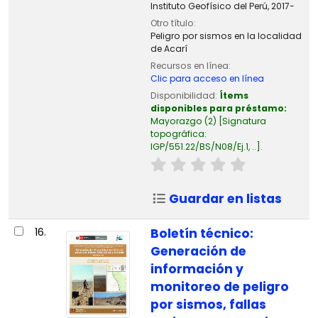
Instituto Geofísico del Perú,
2017-
Otro título:
Peligro por sismos en la localidad
de Acarí
Recursos en línea:
Clic para acceso en línea
Disponibilidad:
Ítems
disponibles para préstamo:
Mayorazgo
(2)
Signatura
topográfica:
IGP/551.22/BS/N08/Ej.1, ..
.
Guardar en listas
16.
Boletín técnico:
Generación de
información y
monitoreo de peligro
por sismos, fallas