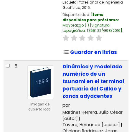
Escuela Profesional de Ingeniería
Geofísica, 2016.
Disponibilidad:
Ítems
disponibles para préstamo:
Mayorazgo
(1)
Signatura
topográfica:
T/551.22/G98/2016
.
Guardar en listas
5.
Dinámica y modelado
numérico de un
tsunami en el terminal
portuario del Callao y
zonas adyacentes
Imagen de
por
cubierta local
Martinez Herrera, Julio César
[autor]
Tavera, Hernando
[asesor]
Otiniano Rodríguez, Jorge