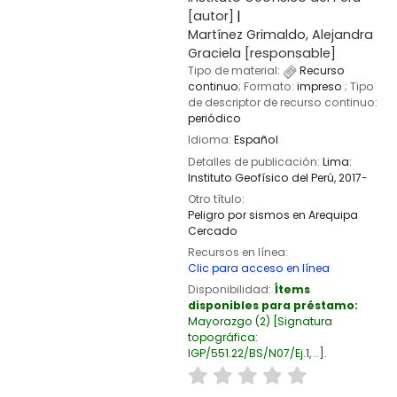
[autor]
Martínez Grimaldo, Alejandra
Graciela
[responsable]
Tipo de material:
Recurso
continuo
; Formato:
impreso
; Tipo
de descriptor de recurso continuo:
periódico
Idioma:
Español
Detalles de publicación:
Lima:
Instituto Geofísico del Perú,
2017-
Otro título:
Peligro por sismos en Arequipa
Cercado
Recursos en línea:
Clic para acceso en línea
Disponibilidad:
Ítems
disponibles para préstamo:
Mayorazgo
(2)
Signatura
topográfica:
IGP/551.22/BS/N07/Ej.1, ..
.