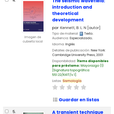
4.
The seismic wavefield:
introduction and
theoretical
development
por
Kennett, B. L. N
[autor]
Tipo de material:
Texto
;
Imagen de
Audiencia:
Especializado;
cubierta local
Idioma:
Inglés
Detalles de publicación:
New York:
Cambridge University Press,
2001
Disponibilidad:
Ítems disponibles
para préstamo:
Mayorazgo
(1)
Signatura topográfica:
551.22/K41T/v.1
.
Listas:
Sismología
.
Guardar en listas
5.
A transient technique