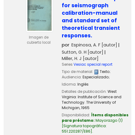
for seismograph
calibration-manual
and standard set of
theoretical transient
responses.
Imagen de
cubierta local
por
Espinosa, A. F
[autor]
Sutton, G. H
[autor]
Miller, H. J
[autor]
Series
Vesiac special report
Tipo de material:
Texto
;
Audiencia:
Especializado;
Idioma:
Inglés
Detalles de publicación:
West
Virginia:
Institute of Science and
Technology. The University of
Michigan,
1965
Disponibilidad:
Ítems disponibles
para préstamo:
Mayorazgo
(1)
Signatura topográfica:
551.220287/E86
.