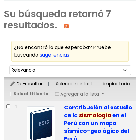
Su búsqueda retornó 7
resultados.
¿No encontró lo que esperaba? Pruebe
buscando
sugerencias
Ordenar
Ordenar por:
De-resaltar
Seleccionar todo
Limpiar todo
Select titles to:
Agregar a la lista
Resultados
1.
Contribución al estudio
de la
sismología
en el
Perú con un mapa
sísmico-geológico del
Perú