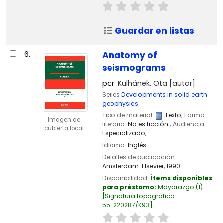
Guardar en listas
6.
Anatomy of
seismograms
por
Kulhánek, Ota
[autor]
Series
Developments in solid earth
geophysics
Tipo de material:
Texto
; Forma
Imagen de
literaria:
No es ficción
; Audiencia:
cubierta local
Especializado;
Idioma:
Inglés
Detalles de publicación:
Amsterdam:
Elsevier,
1990
Disponibilidad:
Ítems disponibles
para préstamo:
Mayorazgo
(1)
Signatura topográfica:
551.220287/K93
.