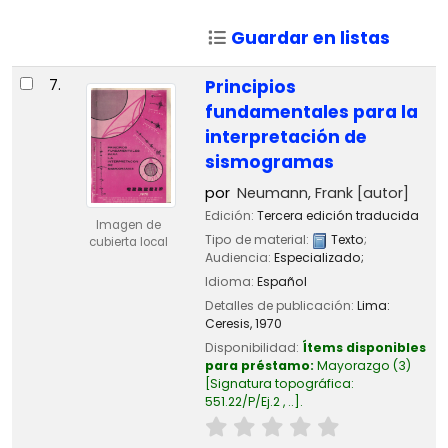
Guardar en listas
7.
Principios
fundamentales para la
interpretación de
sismogramas
por
Neumann, Frank
[autor]
Edición:
Tercera edición traducida
Imagen de
Tipo de material:
Texto
;
cubierta local
Audiencia:
Especializado;
Idioma:
Español
Detalles de publicación:
Lima:
Ceresis,
1970
Disponibilidad:
Ítems disponibles
para préstamo:
Mayorazgo
(3)
Signatura topográfica:
551.22/P/Ej.2 , ..
.