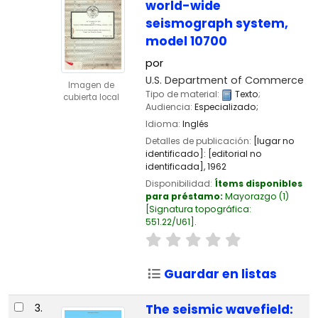
world-wide
seismograph system,
model 10700
por
U.S. Department of Commerce
Imagen de
Tipo de material:
Texto
;
cubierta local
Audiencia:
Especializado;
Idioma:
Inglés
Detalles de publicación:
[lugar no
identificado]:
[editorial no
identificada],
1962
Disponibilidad:
Ítems disponibles
para préstamo:
Mayorazgo
(1)
Signatura topográfica:
551.22/U61
.
Guardar en listas
3.
The seismic wavefield: