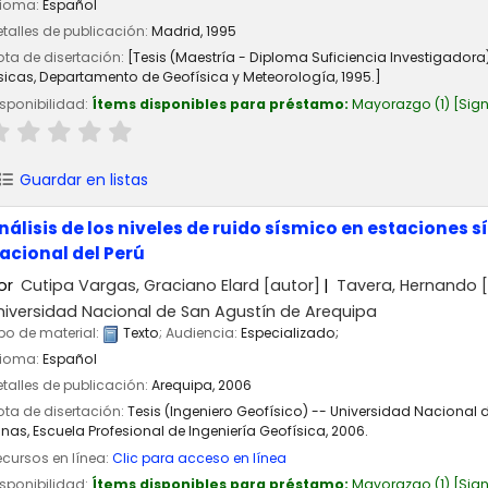
dioma:
Español
talles de publicación:
Madrid,
1995
ta de disertación:
[Tesis (Maestría - Diploma Suficiencia Investigador
sicas, Departamento de Geofísica y Meteorología, 1995.]
sponibilidad:
Ítems disponibles para préstamo:
Mayorazgo
(1)
Sign
Guardar en listas
nálisis de los niveles de ruido sísmico en estaciones
acional del Perú
or
Cutipa Vargas, Graciano Elard
[autor]
Tavera, Hernando
[
niversidad Nacional de San Agustín de Arequipa
po de material:
Texto
; Audiencia:
Especializado;
dioma:
Español
talles de publicación:
Arequipa,
2006
ta de disertación:
Tesis (Ingeniero Geofísico) -- Universidad Nacional 
nas, Escuela Profesional de Ingeniería Geofísica, 2006.
cursos en línea:
Clic para acceso en línea
sponibilidad:
Ítems disponibles para préstamo:
Mayorazgo
(1)
Sign