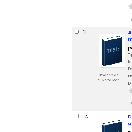
11.
A
m
p
Ti
I
De
Imagen de
No
cubierta local
Di
12.
D
a