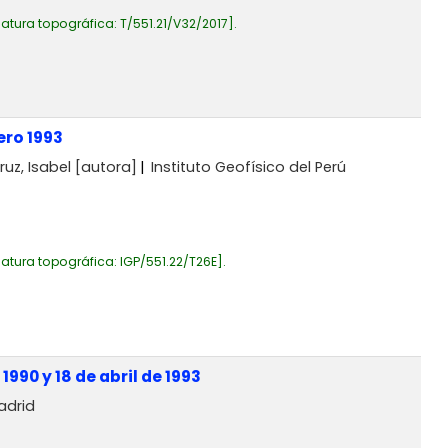
atura topográfica:
T/551.21/V32/2017
.
ero 1993
ruz, Isabel
[autora]
Instituto Geofísico del Perú
atura topográfica:
IGP/551.22/T26E
.
90 y 18 de abril de 1993
adrid