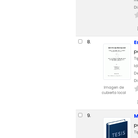
Di
8.
E
p
Ti
I
De
Di
Imagen de
cubierta local
9.
M
p
Ti