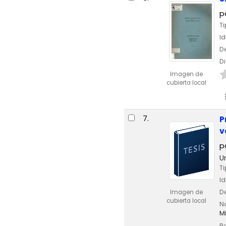
p
Ti
I
De
Di
Imagen de
cubierta local
7.
P
v
p
U
Ti
I
De
Imagen de
cubierta local
No
Mi
Re