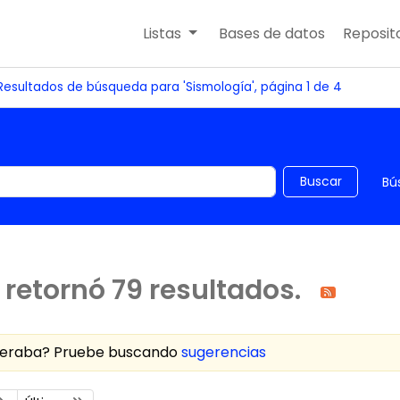
Listas
Bases de datos
Reposito
Resultados de búsqueda para 'Sismología', página 1 de 4
 el catálogo por palabra clave
Buscar
Bú
retornó 79 resultados.
speraba? Pruebe buscando
sugerencias