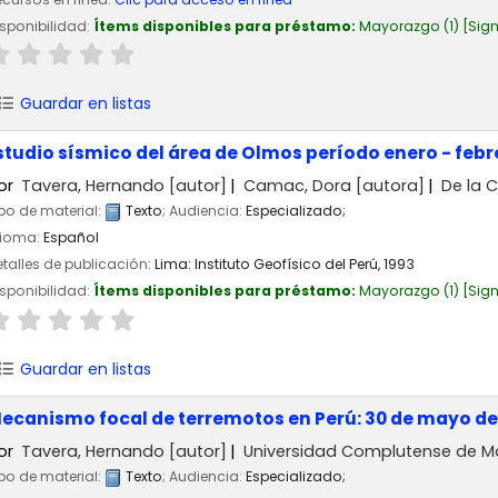
sponibilidad:
Ítems disponibles para préstamo:
Mayorazgo
(1)
Sign
Guardar en listas
studio sísmico del área de Olmos período enero - febr
or
Tavera, Hernando
[autor]
Camac, Dora
[autora]
De la C
po de material:
Texto
; Audiencia:
Especializado;
dioma:
Español
talles de publicación:
Lima:
Instituto Geofísico del Perú,
1993
sponibilidad:
Ítems disponibles para préstamo:
Mayorazgo
(1)
Sign
Guardar en listas
ecanismo focal de terremotos en Perú: 30 de mayo de 19
or
Tavera, Hernando
[autor]
Universidad Complutense de M
po de material:
Texto
; Audiencia:
Especializado;