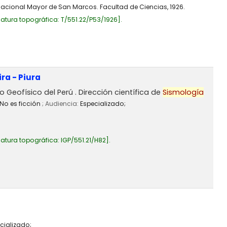
 Nacional Mayor de San Marcos. Facultad de Ciencias, 1926.
atura topográfica:
T/551.22/P53/1926
.
ra - Piura
to Geofísico del Perú . Dirección científica de
Sismología
No es ficción
; Audiencia:
Especializado;
atura topográfica:
IGP/551.21/H82
.
cializado;