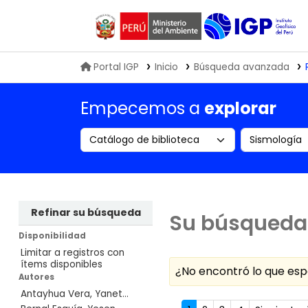
Biblioteca IGP
Portal IGP
Inicio
Búsqueda avanzada
Empecemos a
explorar
Search the catalog by:
Buscar en
Refinar su búsqueda
Su búsqueda 
Disponibilidad
Limitar a registros con
ítems disponibles
¿No encontró lo que e
Autores
Antayhua Vera, Yanet...
Ordenar