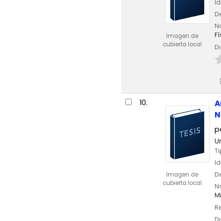
I
De
No
Fí
Imagen de
cubierta local
Di
10.
A
N
p
U
Ti
I
De
Imagen de
cubierta local
No
Mi
Re
Di