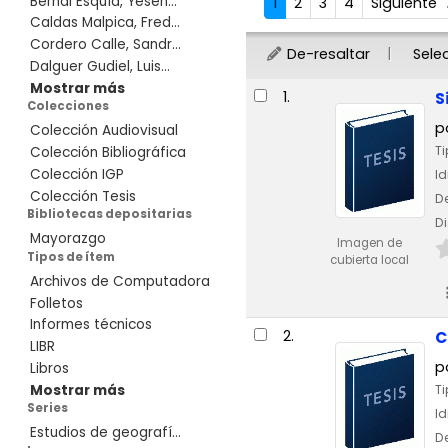
Bernal Esquía, Yesen...
1
2
3
4
Siguiente
Caldas Malpica, Fred...
Cordero Calle, Sandr...
De-resaltar
Sele
Dalguer Gudiel, Luis...
Resultados
Mostrar más
1.
S
Colecciones
p
Colección Audiovisual
Ti
Colección Bibliográfica
Colección IGP
I
Colección Tesis
De
Bibliotecas depositarias
Di
Mayorazgo
Imagen de
Tipos de ítem
cubierta local
Archivos de Computadora
Folletos
Informes técnicos
2.
C
LIBR
p
Libros
Mostrar más
Ti
Series
I
Estudios de geografí...
De