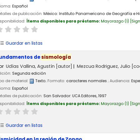
dioma:
Español
talles de publicación:
México:
Instituto Panamericano de Geografía e Hi
sponibilidad:
Ítems disponibles para préstamo:
Mayorazgo
(1)
Sign
Guardar en listas
undamentos de
sismología
or
Udías Vallina, Agustín
[autor]
Mezcua Rodriguez, Julio
[co
ición:
Segunda edición
po de material:
Texto
; Formato:
caracteres normales
; Audiencia:
Espe
dioma:
Español
talles de publicación:
San Salvador:
UCA Editores,
1997
sponibilidad:
Ítems disponibles para préstamo:
Mayorazgo
(1)
Sign
Guardar en listas
ismicidad en la región de Zongo