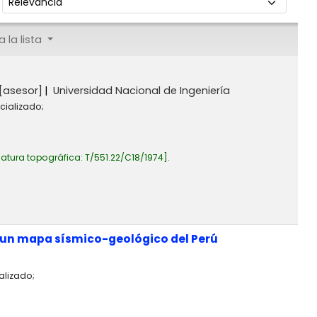
 la lista
[asesor]
Universidad Nacional de Ingeniería
cializado;
atura topográfica:
T/551.22/C18/1974
.
n un mapa sísmico-geológico del Perú
alizado;