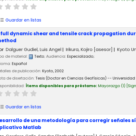
Guardar en listas
 full dynamic shear and tensile crack propagation du
ethod
or
Dalguer Gudiel, Luis Angel
Irikura, Kojiro
[asesor]
Kyoto Un
po de material:
Texto
; Audiencia:
Especializado;
dioma:
Español
talles de publicación:
Kyoto,
2002
ta de disertación:
Tesis (Doctor en Ciencias Geofísicas) -- Universidad
sponibilidad:
Ítems disponibles para préstamo:
Mayorazgo
(1)
Sign
Guardar en listas
esarrollo de una metodología para corregir señales 
plicativo Matlab