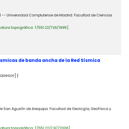
a) -- Universidad Complutense de Madrid. Facultad de Ciencias
atura topográfica:
T/551.22/T26/1995
.
 sísmicas de banda ancha de la Red Sísmica
asesor]
de San Agustín de Arequipa. Facultad de Geología, Geofísica y
atura topográfica:
T/551.22/C97/2006
.