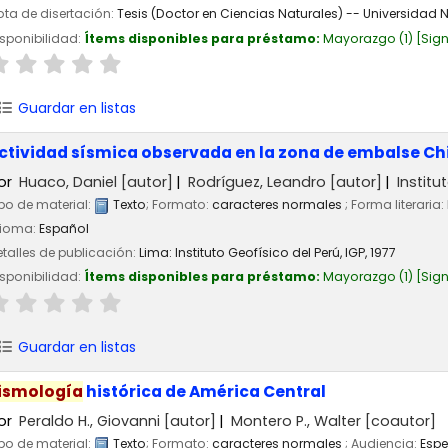
ta de disertación:
Tesis (Doctor en Ciencias Naturales) -- Universidad
sponibilidad:
Ítems disponibles para préstamo:
Mayorazgo
(1)
Sign
Guardar en listas
ctividad sísmica observada en la zona de embalse Chi
or
Huaco, Daniel
[autor]
Rodríguez, Leandro
[autor]
Institu
po de material:
Texto
; Formato:
caracteres normales
; Forma literaria:
dioma:
Español
talles de publicación:
Lima:
Instituto Geofísico del Perú, IGP,
1977
sponibilidad:
Ítems disponibles para préstamo:
Mayorazgo
(1)
Sign
Guardar en listas
ismología
histórica de América Central
or
Peraldo H., Giovanni
[autor]
Montero P., Walter
[coautor]
po de material:
Texto
; Formato:
caracteres normales
; Audiencia:
Espe