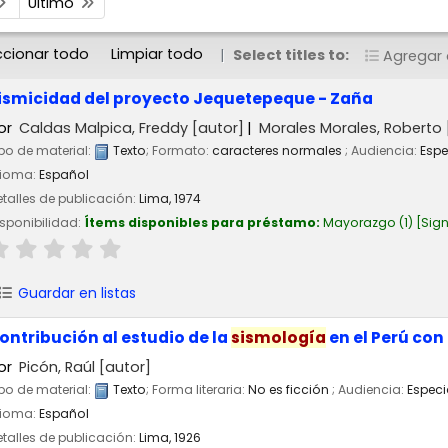
Último
ccionar todo
Limpiar todo
Select titles to:
Agregar a
ismicidad del proyecto Jequetepeque - Zaña
or
Caldas Malpica, Freddy
[autor]
Morales Morales, Roberto
po de material:
Texto
; Formato:
caracteres normales
; Audiencia:
Espe
dioma:
Español
talles de publicación:
Lima,
1974
sponibilidad:
Ítems disponibles para préstamo:
Mayorazgo
(1)
Sign
Guardar en listas
ontribución al estudio de la
sismología
en el Perú co
or
Picón, Raúl
[autor]
po de material:
Texto
; Forma literaria:
No es ficción
; Audiencia:
Especi
dioma:
Español
talles de publicación:
Lima,
1926