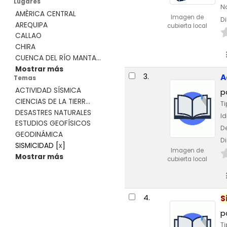
Lugares
No
AMÈRICA CENTRAL
Imagen de
Di
AREQUIPA
cubierta local
CALLAO
CHIRA
CUENCA DEL RÍO MANTA...
Mostrar más
3.
A
Temas
ACTIVIDAD SÍSMICA
p
CIENCIAS DE LA TIERR...
Ti
DESASTRES NATURALES
I
ESTUDIOS GEOFÍSICOS
De
GEODINÁMICA
Di
SISMICIDAD
[
x
]
Imagen de
Mostrar más
cubierta local
4.
S
p
Ti