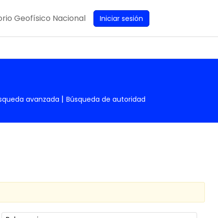
rio Geofísico Nacional
Iniciar sesión
squeda avanzada
Búsqueda de autoridad
Ordenar por: