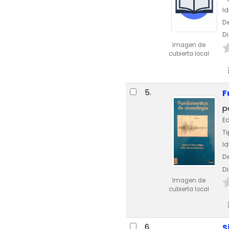
I
De
Di
Imagen de
cubierta local
5.
F
p
Ed
Ti
I
De
Di
Imagen de
cubierta local
6.
S