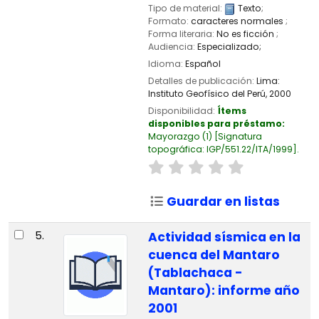
Tipo de material:
Texto
;
Formato:
caracteres normales
;
Forma literaria:
No es ficción
;
Audiencia:
Especializado;
Idioma:
Español
Detalles de publicación:
Lima:
Instituto Geofísico del Perú,
2000
Disponibilidad:
Ítems
disponibles para préstamo:
Mayorazgo
(1)
Signatura
topográfica:
IGP/551.22/ITA/1999
.
Guardar en listas
5.
Actividad sísmica en la
cuenca del Mantaro
(Tablachaca -
Mantaro): informe año
2001