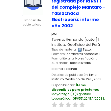
registrada por la RSTT
del complejo Mantaro -
Tablachaca
Electroperú: informe
Imagen de
cubierta local
año 2002
por
Tavera, Hernando
[autor]
Instituto Geofísico del Perú
Tipo de material:
Texto
;
Formato:
caracteres normales
;
Forma literaria:
No es ficción
;
Audiencia:
Especializado;
Idioma:
Español
Detalles de publicación:
Lima:
Instituto Geofísico del Perú,
2003
Disponibilidad:
Ítems
disponibles para préstamo:
Mayorazgo
(1)
Signatura
topográfica:
IGP/551.22/ITA/2003
.