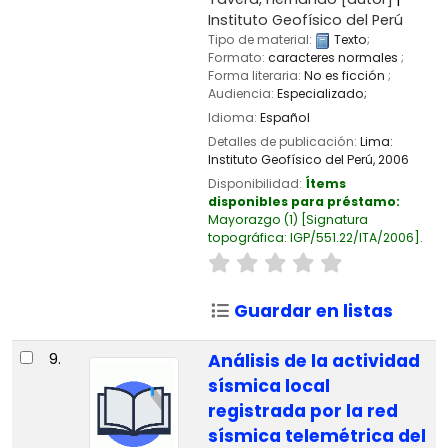
Instituto Geofísico del Perú
Tipo de material:
Texto
;
Formato:
caracteres normales
;
Forma literaria:
No es ficción
;
Audiencia:
Especializado;
Idioma:
Español
Detalles de publicación:
Lima:
Instituto Geofísico del Perú,
2006
Disponibilidad:
Ítems
disponibles para préstamo:
Mayorazgo
(1)
Signatura
topográfica:
IGP/551.22/ITA/2006
.
Guardar en listas
9.
Análisis de la actividad
sísmica local
registrada por la red
sísmica telemétrica del