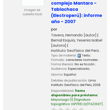
complejo Mantaro -
Tablachaca
Imagen de
cubierta local
(Electroperú): informe
año - 2007
por
Tavera, Hernando
[autor]
Bernal Esquía, Yesenia Isabel
[autora]
Instituto Geofísico del Perú
Tipo de material:
Texto
;
Formato:
caracteres normales
;
Forma literaria:
No es ficción
;
Audiencia:
Especializado;
Idioma:
Español
Detalles de publicación:
Lima:
Instituto Geofísico del Perú,
2008
Disponibilidad:
Ítems
disponibles para préstamo:
Mayorazgo
(1)
Signatura
topográfica:
IGP/551.22/ITA/2007
.