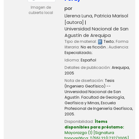
Imagen de
por
cubierta local
Llerena Luna, Patricia Marisol
[autora]
Universidad Nacional de San
Agustín de Arequipa
Tipo de material:
Texto
; Forma
literaria:
No es ficción
; Audiencia:
Especializado;
Idioma:
Español
Detalles de publicación:
Arequipa,
2005
Nota de disertación:
Tesis
(Ingeniero Geofísico) --
Universidad Nacional de San
Agustín. Facultad de Geología,
Geofísica y Minas, Escuela
Profesional de Ingeniería Geofísica,
2005.
Disponibilidad:
Ítems
disponibles para préstamo:
Mayorazgo
(1)
Signatura
topográfica:
T/551.22/L737/2005
.