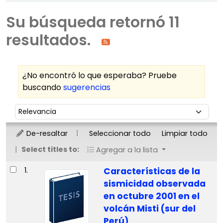
Su búsqueda retornó 11
resultados.
¿No encontró lo que esperaba? Pruebe
buscando
sugerencias
Ordenar
Ordenar por:
De-resaltar
Seleccionar todo
Limpiar todo
Select titles to:
Agregar a la lista
Resultados
1.
Características de la
sismicidad observada
en octubre 2001 en el
volcán Misti (sur del
Perú)