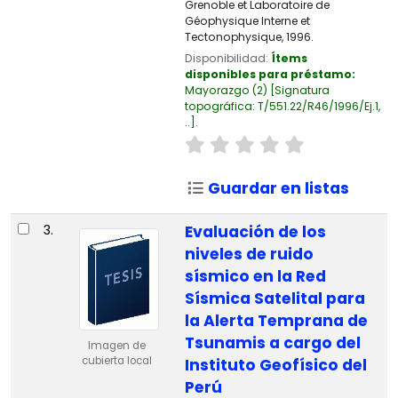
Grenoble et Laboratoire de
Géophysique Interne et
Tectonophysique, 1996.
Disponibilidad:
Ítems
disponibles para préstamo:
Mayorazgo
(2)
Signatura
topográfica:
T/551.22/R46/1996/Ej.1,
..
.
Guardar en listas
3.
Evaluación de los
niveles de ruido
sísmico en la Red
Sísmica Satelital para
la Alerta Temprana de
Tsunamis a cargo del
Imagen de
cubierta local
Instituto Geofísico del
Perú