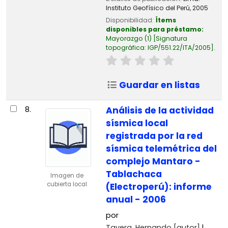
Instituto Geofísico del Perú,
2005
Disponibilidad:
Ítems
disponibles para préstamo:
Mayorazgo
(1)
Signatura
topográfica:
IGP/551.22/ITA/2005
.
Guardar en listas
8.
Análisis de la actividad
sísmica local
registrada por la red
sísmica telemétrica del
complejo Mantaro -
Tablachaca
Imagen de
cubierta local
(Electroperú): informe
anual - 2006
por
Tavera, Hernando
[autor]