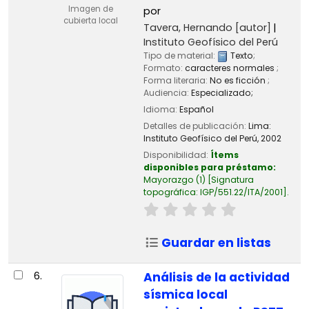
Imagen de
por
cubierta local
Tavera, Hernando
[autor]
Instituto Geofísico del Perú
Tipo de material:
Texto
;
Formato:
caracteres normales
;
Forma literaria:
No es ficción
;
Audiencia:
Especializado;
Idioma:
Español
Detalles de publicación:
Lima:
Instituto Geofísico del Perú,
2002
Disponibilidad:
Ítems
disponibles para préstamo:
Mayorazgo
(1)
Signatura
topográfica:
IGP/551.22/ITA/2001
.
Guardar en listas
6.
Análisis de la actividad
sísmica local